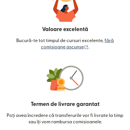
Valoare excelentă
Bucură-te tot timpul de cursuri excelente,
fără
(se deschide într-o
comisioane ascunse
.
Termen de livrare garantat
Poți avea încredere că transferurile vor fi livrate la timp
sau îți vom rambursa comisioanele.