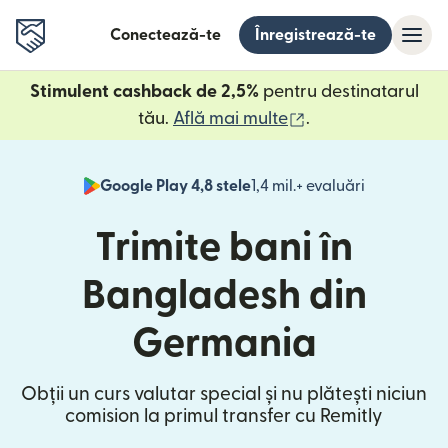
Conectează-te
Înregistrează-te
Stimulent cashback de 2,5%
pentru destinatarul
(se deschide într
tău.
Află mai multe
.
Google Play 4,8 stele
1,4 mil.+ evaluări
(se deschid
Trimite bani în
Bangladesh din
Germania
Obții un curs valutar special și nu plătești niciun
comision la primul transfer cu Remitly