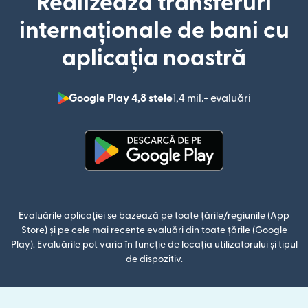
Realizează transferuri
internaționale de bani cu
aplicația noastră
Google Play 4,8 stele
1,4 mil.+ evaluări
(se deschid
(se deschide într-o fereastră n
Evaluările aplicației se bazează pe toate țările/regiunile (App
Store) și pe cele mai recente evaluări din toate țările (Google
Play). Evaluările pot varia în funcție de locația utilizatorului și tipul
de dispozitiv.