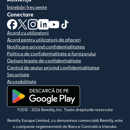
Întrebări frecvente
Conectare
(se deschide într-o fereastră nouă)
(se deschide într-o fereastră nouă)
(se deschide într-o fereastră nouă)
(se deschide într-o fereastră nouă)
(se deschide într-o fereastră nou
(se deschide într-o fereastr
Acord cu utilizatorii
Acord pentru utilizatorii de afaceri
Notificare privind confidențialitatea
Politica de confidențialitate a furnizorului
Opțiuni legate de confidențialitate
Centrul de ajutor privind confidențialitatea
Securitate
Accesibilitate
(se deschide într-o fereastră nouă)
©2012 -
2026
Remitly, Inc.
Toate drepturile rezervate
Remitly Europe Limited, cu denumirea comercială Remitly, este
o companie reglementată de Banca Centrală a Irlandei.