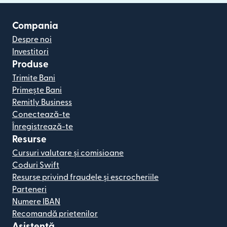
Compania
Despre noi
Investitori
Produse
Trimite Bani
Primește Bani
Remitly Business
Conectează-te
Înregistrează-te
Resurse
Cursuri valutare și comisioane
Coduri Swift
Resurse privind fraudele și escrocheriile
Parteneri
Numere IBAN
Recomandă prietenilor
Asistență