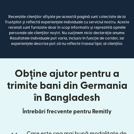
Recenziile clienților afișate pe această pagină sunt colectate de la
Trustpilot și reflectă experiențele individuale cu serviciul nostru. Aceste
recenzii sunt furnizate doar în scop informativ și reprezintă opiniile
personale ale clienților noștri. Nu susținem nicio declarație anume.
Rezultatele individuale pot varia, inclusiv în funcție de coridor, iar
experiențele descrise pot să nu reflecte traseul tipic al clienților.
Obține ajutor pentru a
trimite bani din Germania
în Bangladesh
Întrebări frecvente pentru Remitly
Care este cea mai bună modalitate de