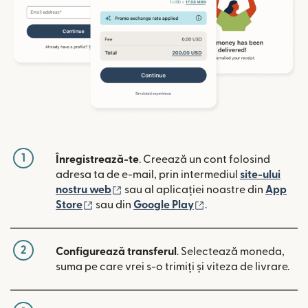
1
Înregistrează-te
. Creează un cont folosind
adresa ta de e-mail, prin intermediul
site-ului
(se deschide într-o fereastră nouă)
nostru web
sau al aplicației noastre din
App
(se deschide într-o fereastră nouă)
(se deschide într-o 
Store
sau din
Google Play
.
2
Configurează transferul
. Selectează moneda,
suma pe care vrei s-o trimiți și viteza de livrare.