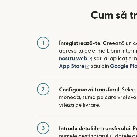
Cum să tr
1
Înregistrează-te
. Creează un c
adresa ta de e-mail, prin inter
(se deschide într-
nostru web
sau al aplicației 
(se deschide într-o
App Store
sau din
Google Pl
2
Configurează transferul
. Selec
moneda, suma pe care vrei s-o t
viteza de livrare.
3
Introdu detaliile transferului:
P
numele destinatarului, datele d