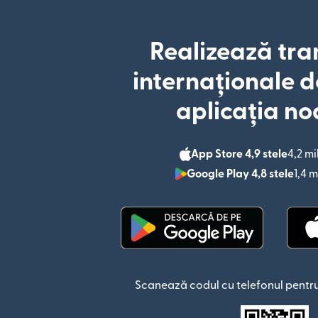
Realizează tra
internaționale d
aplicația no
App Store 4,9 stele
4,2 mi
Google Play 4,8 stele
1,4 m
(se deschide într-o fere
Scanează codul cu telefonul pentru