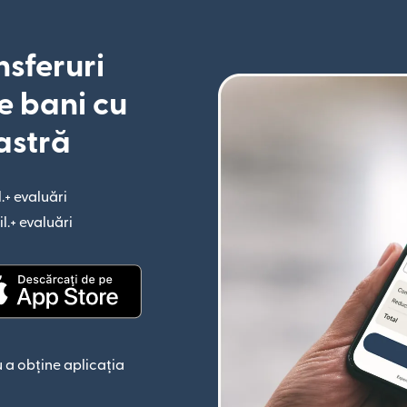
nsferuri
e bani cu
astră
l.+ evaluări
(se deschide într-o fereastră nouă)
il.+ evaluări
(se deschide într-o fereastră nouă)
astră nouă)
(se deschide într-o fereastră nouă)
 a obține aplicația