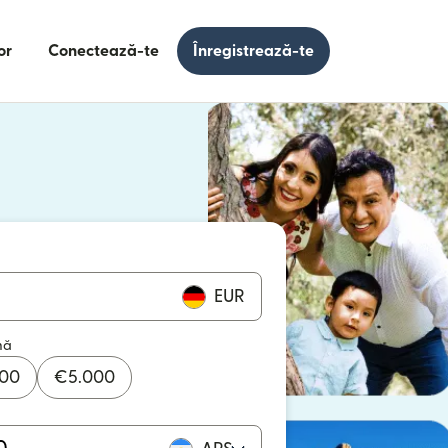
or
Conectează-te
Înregistrează-te
e într-o fereastră nouă)
 într-o fereastră nouă)
EUR
mă
000
€
5.000