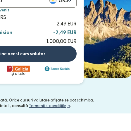
ARS
venit
ARS
2,49 EUR
ision
-2,49 EUR
1.000,00 EUR
ine acest curs valutar
și altele
tată. Orice cursuri valutare afișate se pot schimba.
(se deschide într-o fereastră nou
detalii, consultă
Termenii și condițiile
.