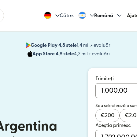
Către:
Română
Ajut
Google Play 4,8 stele
1,4 mil.+ evaluări
(se deschid
App Store 4,9 stele
4,2 mil.+ evaluări
(se deschide
Trimiteți
Sau selectează o su
€
200
€
2.
 Argentina
Aceștia primesc