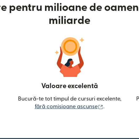
e pentru milioane de oameni
miliarde
Valoare excelentă
Bucură-te tot timpul de cursuri excelente,
P
(se deschide î
fără comisioane ascunse
.