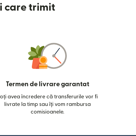
 care trimit
Termen de livrare garantat
oți avea încredere că transferurile vor fi
ntr-o fereastră nouă)
livrate la timp sau îți vom rambursa
comisioanele.