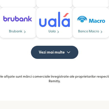
Brubank
Uala
Banco Macro
Vezi mai multe
e afișate sunt mărci comerciale înregistrate ale proprietarilor respectiv
Remitly.