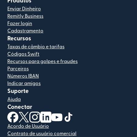
Produtos
Enviar Dinheiro
Remitly Business
Fazer login
Cadastramento
Recursos
Taxas de câmbio e tarifas
Códigos Swift
Recursos para golpes e fraudes
Parceiros
Números IBAN
Indicar amigos
Suporte
Ajuda
Conectar
(abre em uma nova janela)
(abre em uma nova janela)
(abre em uma nova janela)
(abre em uma nova janela)
(abre em uma nova janela)
(abre em uma nova janela)
Acordo de Usuário
Contrato de usuário comercial