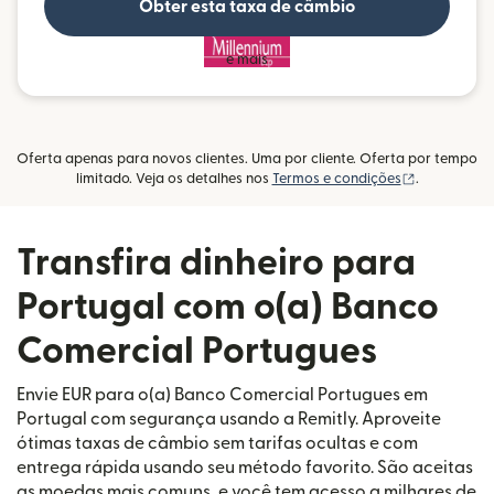
Obter esta taxa de câmbio
e mais
Oferta apenas para novos clientes. Uma por cliente. Oferta por tempo
(abre em um
limitado. Veja os detalhes nos
Termos e condições
.
Transfira dinheiro para
Portugal com o(a) Banco
Comercial Portugues
Envie EUR para o(a) Banco Comercial Portugues em
Portugal com segurança usando a Remitly. Aproveite
ótimas taxas de câmbio sem tarifas ocultas e com
entrega rápida usando seu método favorito. São aceitas
as moedas mais comuns, e você tem acesso a milhares de