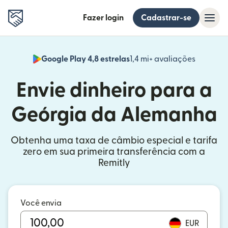
Fazer login
Cadastrar-se
Google Play 4,8 estrelas
1,4 mi+ avaliações
(abre em
Envie dinheiro para a
Geórgia da Alemanha
Obtenha uma taxa de câmbio especial e tarifa
zero em sua primeira transferência com a
Remitly
Você envia
EUR