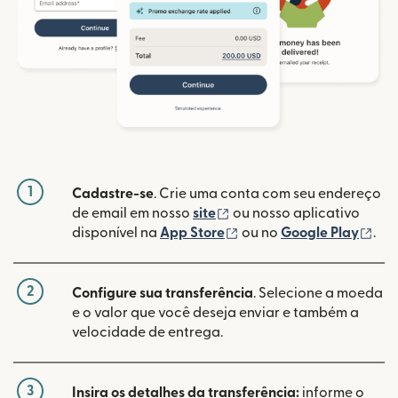
1
Cadastre-se
. Crie uma conta com seu endereço
(abre em uma nova janela
de email em nosso
site
ou nosso aplicativo
(abre em uma nova janel
(ab
disponível na
App Store
ou no
Google Play
.
2
Configure sua transferência
. Selecione a moeda
e o valor que você deseja enviar e também a
velocidade de entrega.
3
Insira os detalhes da transferência:
informe o