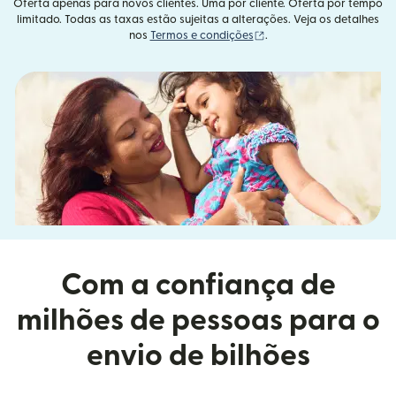
Oferta apenas para novos clientes. Uma por cliente. Oferta por tempo
limitado. Todas as taxas estão sujeitas a alterações. Veja os detalhes
(abre em uma nova janel
nos
Termos e condições
.
Com a confiança de
milhões de pessoas para o
envio de bilhões