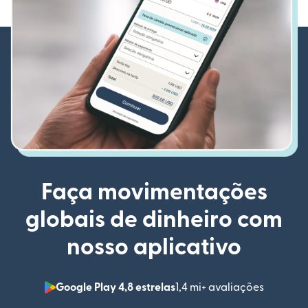
Faça movimentações
globais de dinheiro com
nosso aplicativo
Google Play 4,8 estrelas
1,4 mi+ avaliações
(abre em