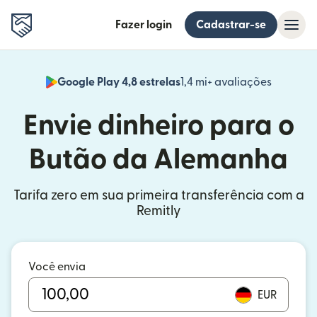
Fazer login
Cadastrar-se
Google Play 4,8 estrelas
1,4 mi+ avaliações
(abre em
Envie dinheiro para o
Butão da Alemanha
Tarifa zero em sua primeira transferência com a
Remitly
Você envia
EUR