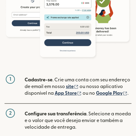
1
Cadastre-se
. Crie uma conta com seu endereço
(abre em uma nova janela
de email em nosso
site
ou nosso aplicativo
(abre em uma nova janel
(ab
disponível na
App Store
ou no
Google Play
.
2
Configure sua transferência
. Selecione a moeda
e o valor que você deseja enviar e também a
velocidade de entrega.