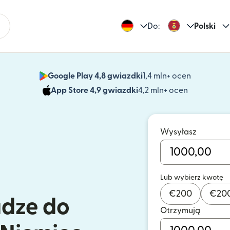
Do:
Polski
Google Play 4,8 gwiazdki
1,4 mln+ ocen
(otwiera 
App Store 4,9 gwiazdki
4,2 mln+ ocen
(otwiera s
Wysyłasz
Lub wybierz kwotę
€
200
€
20
ądze do
Otrzymują