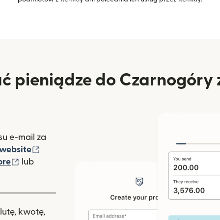
ć pieniądze do Czarnogóry 
u e-mail za
(otwiera się w nowym oknie)
website
(otwiera się w nowym oknie)
ore
lub
nowym oknie)
lutę, kwotę,