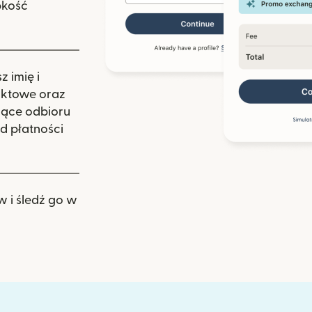
bkość
 imię i
aktowe oraz
zące odbioru
d płatności
w i śledź go w