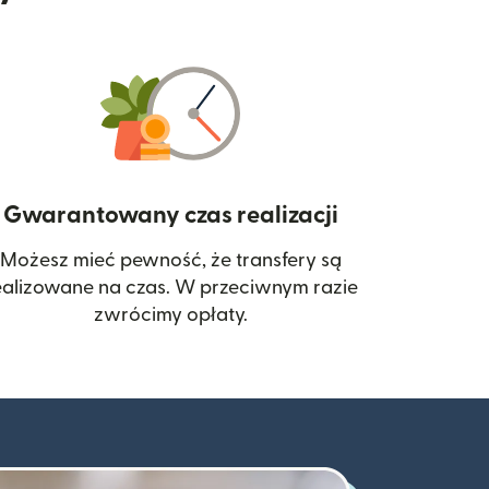
Gwarantowany czas realizacji
Możesz mieć pewność, że transfery są
 się w nowym oknie)
ealizowane na czas. W przeciwnym razie
zwrócimy opłaty.