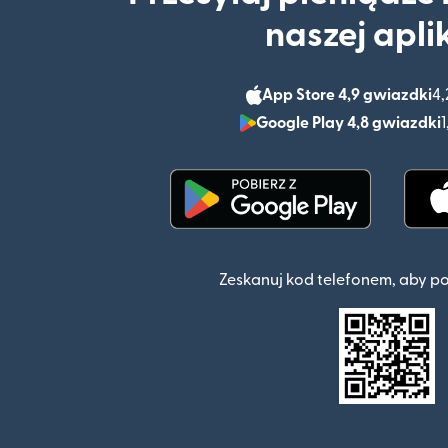
naszej apli
App Store 4,9 gwiazdki
4,
Google Play 4,8 gwiazdki
1
(otwiera się w nowym o
Zeskanuj kod telefonem, aby p