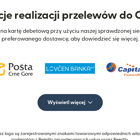
cje realizacji przelewów do
 na kartę debetową przy użyciu naszej sprawdzonej si
preferowanego dostawcę, aby dowiedzieć się więcej.
Wyświetl więcej
z loga są zarejestrowanymi znakami towarowymi odpowiednich właśc
podmiotów z Remitly ani polecania ich usług przez Remitly.