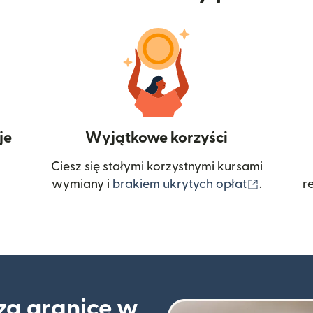
je
Wyjątkowe korzyści
Ciesz się stałymi korzystnymi kursami
(otwiera
wymiany i
brakiem ukrytych opłat
.
r
 za granicę w