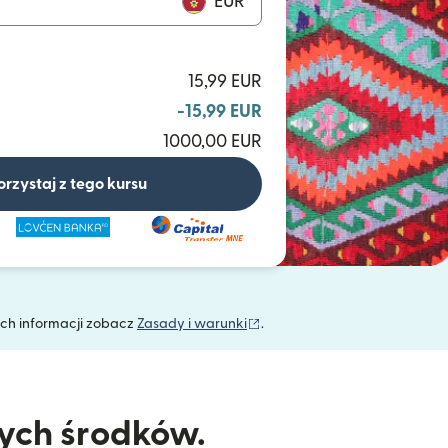
EUR
15,99 EUR
-15,99 EUR
1000,00 EUR
orzystaj z tego kursu
(otwiera się w nowym oknie)
ych informacji zobacz
Zasady i warunki
.
nych środków.