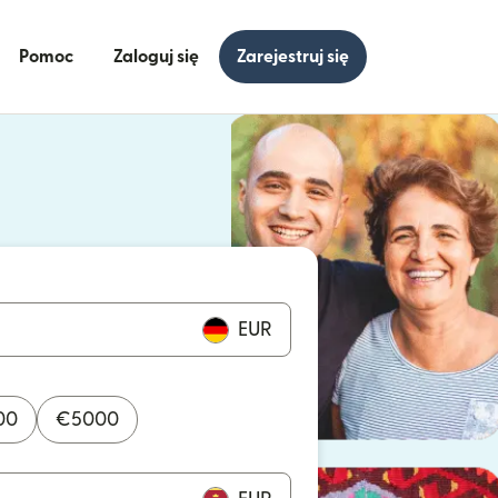
Pomoc
Zaloguj się
Zarejestruj się
się w nowym oknie)
ię w nowym oknie)
EUR
00
€
5000