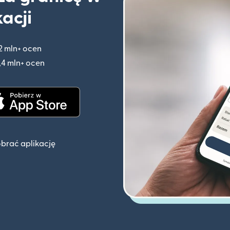
kacji
2 mln+ ocen
(otwiera się w nowym oknie)
,4 mln+ ocen
(otwiera się w nowym oknie)
knie)
(otwiera się w nowym oknie)
obrać aplikację