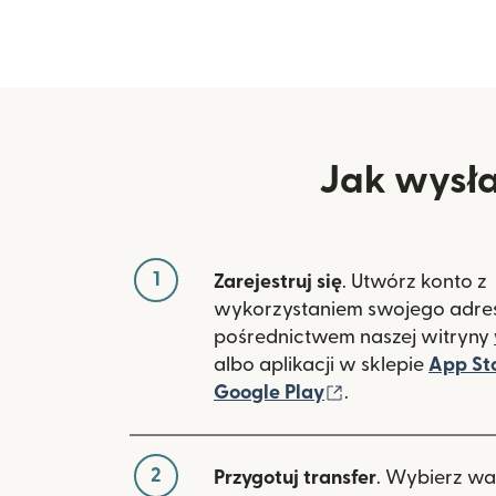
Jak wysła
1
Zarejestruj się
. Utwórz konto z
wykorzystaniem swojego adres
pośrednictwem naszej witryny
albo aplikacji w sklepie
App St
(otwiera się w 
Google Play
.
2
Przygotuj transfer
. Wybierz wa