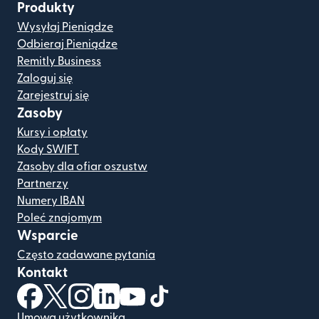
Produkty
Wysyłaj Pieniądze
Odbieraj Pieniądze
Remitly Business
Zaloguj się
Zarejestruj się
Zasoby
Kursy i opłaty
Kody SWIFT
Zasoby dla ofiar oszustw
Partnerzy
Numery IBAN
Poleć znajomym
Wsparcie
Często zadawane pytania
Kontakt
(otwiera się w nowym oknie)
(otwiera się w nowym oknie)
(otwiera się w nowym oknie)
(otwiera się w nowym oknie)
(otwiera się w nowym oknie)
(otwiera się w nowym oknie
Umowa użytkownika