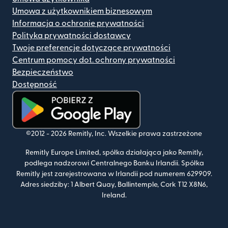
Umowa z użytkownikiem biznesowym
Informacja o ochronie prywatności
Polityka prywatności dostawcy
Twoje preferencje dotyczące prywatności
Centrum pomocy dot. ochrony prywatności
Bezpieczeństwo
Dostępność
(otwiera się w nowym oknie)
©2012 -
2026
Remitly, Inc.
Wszelkie prawa zastrzeżone
Remitly Europe Limited, spółka działająca jako Remitly,
podlega nadzorowi Centralnego Banku Irlandii. Spółka
Remitly jest zarejestrowana w Irlandii pod numerem 629909.
Adres siedziby: 1 Albert Quay, Ballintemple, Cork T12 X8N6,
Ireland.