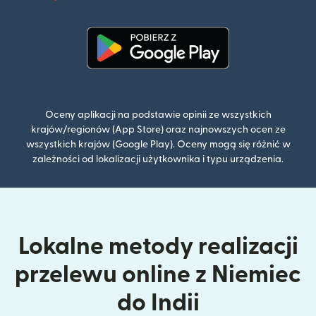
(otwiera 
(otwiera się w nowym oknie)
Oceny aplikacji na podstawie opinii ze wszystkich
krajów/regionów (App Store) oraz najnowszych ocen ze
wszystkich krajów (Google Play). Oceny mogą się różnić w
zależności od lokalizacji użytkownika i typu urządzenia.
Lokalne metody realizacji
przelewu online z Niemiec
do Indii