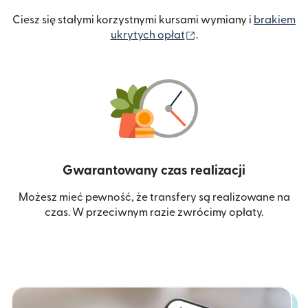
Ciesz się stałymi korzystnymi kursami wymiany i
brakiem
(otwiera się w nowym 
ukrytych opłat
.
Gwarantowany czas realizacji
Możesz mieć pewność, że transfery są realizowane na
czas. W przeciwnym razie zwrócimy opłaty.