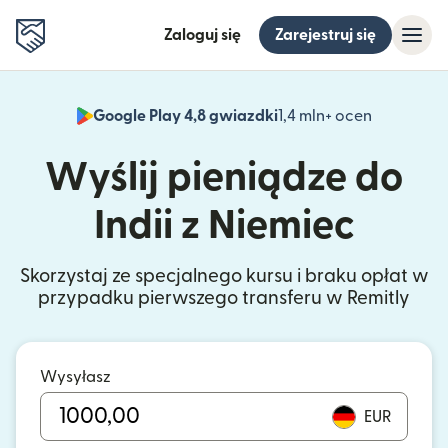
Zaloguj się
Zarejestruj się
Google Play 4,8 gwiazdki
1,4 mln+ ocen
(otwiera 
Wyślij pieniądze do
Indii z Niemiec
Skorzystaj ze specjalnego kursu i braku opłat w
przypadku pierwszego transferu w Remitly
Wysyłasz
EUR