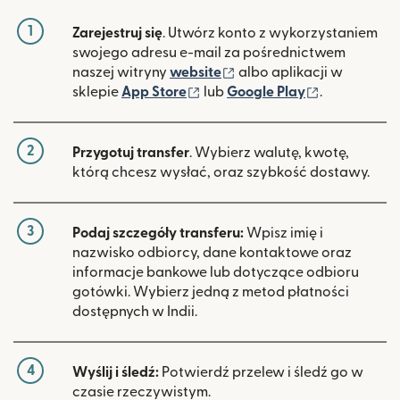
1
Zarejestruj się
. Utwórz konto z wykorzystaniem
swojego adresu e-mail za pośrednictwem
(otwiera się w nowym ok
naszej witryny
website
albo aplikacji w
(otwiera się w nowym oknie)
(otwiera si
sklepie
App Store
lub
Google Play
.
2
Przygotuj transfer
. Wybierz walutę, kwotę,
którą chcesz wysłać, oraz szybkość dostawy.
3
Podaj szczegóły transferu:
Wpisz imię i
nazwisko odbiorcy, dane kontaktowe oraz
informacje bankowe lub dotyczące odbioru
gotówki. Wybierz jedną z metod płatności
dostępnych w Indii.
4
Wyślij i śledź:
Potwierdź przelew i śledź go w
czasie rzeczywistym.