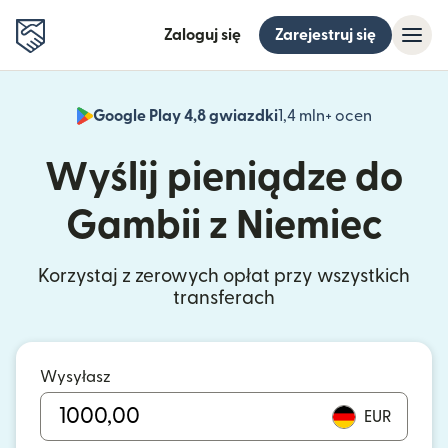
Zaloguj się
Zarejestruj się
Google Play 4,8 gwiazdki
1,4 mln+ ocen
(otwiera 
Wyślij pieniądze do
Gambii z Niemiec
Korzystaj z zerowych opłat przy wszystkich
transferach
Wysyłasz
EUR