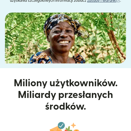
(otwie
uzyskania szczegółowych informacji zobacz
Zasady i warunki
.
Miliony użytkowników.
Miliardy przesłanych
środków.