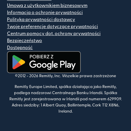
Umowa z użytkownikiem biznesowym
Informacja o ochronie prywatności
Polityka prywatności dostawcy
Twoje preferencje dotyczące prywatności
Centrum pomocy dot. ochrony prywatności
Bezpieczeństwo
Dostępność
(otwiera się w nowym oknie)
©2012 -
2026
Remitly, Inc.
Wszelkie prawa zastrzeżone
Remitly Europe Limited, spółka działająca jako Remitly,
podlega nadzorowi Centralnego Banku Irlandii. Spółka
Remitly jest zarejestrowana w Irlandii pod numerem 629909.
Adres siedziby: 1 Albert Quay, Ballintemple, Cork T12 X8N6,
Ireland.