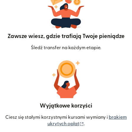
Zawsze wiesz, gdzie trafiają Twoje pieniądze
Śledź transfer na każdym etapie.
Wyjątkowe korzyści
Ciesz się stałymi korzystnymi kursami wymiany i
brakiem
(otwiera się w nowym 
ukrytych opłat
.