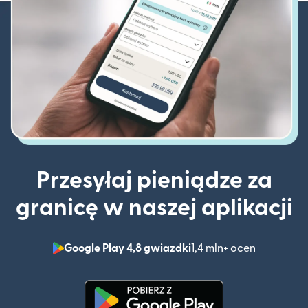
Przesyłaj pieniądze za
granicę w naszej aplikacji
Google Play 4,8 gwiazdki
1,4 mln+ ocen
(otwiera 