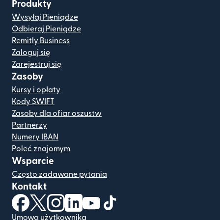
Produkty
Wysyłaj Pieniądze
Odbieraj Pieniądze
Remitly Business
Zaloguj się
Zarejestruj się
Zasoby
Kursy i opłaty
Kody SWIFT
Zasoby dla ofiar oszustw
Partnerzy
Numery IBAN
Poleć znajomym
Wsparcie
Często zadawane pytania
Kontakt
(otwiera się w nowym oknie)
(otwiera się w nowym oknie)
(otwiera się w nowym oknie)
(otwiera się w nowym oknie)
(otwiera się w nowym oknie)
(otwiera się w nowym oknie
Umowa użytkownika