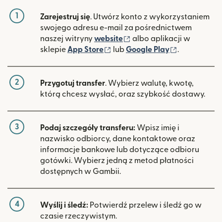
1
Zarejestruj się
. Utwórz konto z wykorzystaniem
swojego adresu e-mail za pośrednictwem
(otwiera się w nowym ok
naszej witryny
website
albo aplikacji w
(otwiera się w nowym oknie)
(otwiera si
sklepie
App Store
lub
Google Play
.
2
Przygotuj transfer
. Wybierz walutę, kwotę,
którą chcesz wysłać, oraz szybkość dostawy.
3
Podaj szczegóły transferu:
Wpisz imię i
nazwisko odbiorcy, dane kontaktowe oraz
informacje bankowe lub dotyczące odbioru
gotówki. Wybierz jedną z metod płatności
dostępnych w Gambii.
4
Wyślij i śledź:
Potwierdź przelew i śledź go w
czasie rzeczywistym.