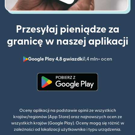
Przesyłaj pieniądze za
granicę w naszej aplikacji
Google Play 4,8 gwiazdki
1,4 mln+ ocen
(otwiera 
(otwiera się w nowym oknie)
Oceny aplikacji na podstawie opinii ze wszystkich
krajów/regionów (App Store) oraz najnowszych ocen ze
wszystkich krajów (Google Play). Oceny mogą się różnić w
zależności od lokalizacji użytkownika i typu urządzenia.