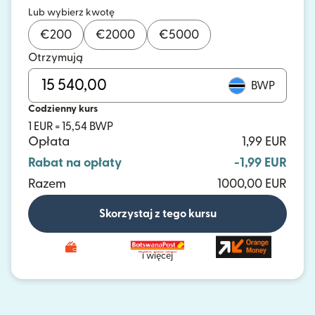
Lub wybierz kwotę
€
200
€
2000
€
5000
Otrzymują
BWP
Codzienny kurs
1 EUR = 15,54 BWP
Opłata
1,99 EUR
Rabat na opłaty
-1,99 EUR
Razem
1000,00 EUR
Skorzystaj z tego kursu
i więcej