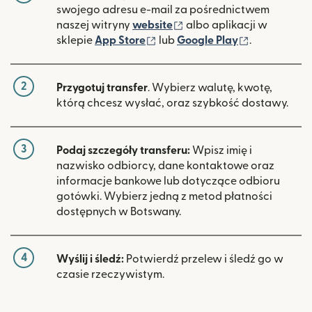
swojego adresu e-mail za pośrednictwem
(otwiera się w nowym ok
naszej witryny
website
albo aplikacji w
(otwiera się w nowym oknie)
(otwiera si
sklepie
App Store
lub
Google Play
.
2
Przygotuj transfer
. Wybierz walutę, kwotę,
którą chcesz wysłać, oraz szybkość dostawy.
3
Podaj szczegóły transferu:
Wpisz imię i
nazwisko odbiorcy, dane kontaktowe oraz
informacje bankowe lub dotyczące odbioru
gotówki. Wybierz jedną z metod płatności
dostępnych w Botswany.
4
Wyślij i śledź:
Potwierdź przelew i śledź go w
czasie rzeczywistym.