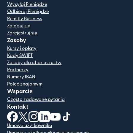
Wysyłaj Pieniądze
Odbieraj Pieniądze
Remitly Business
Zaloguj się
Zarejestruj się
Zasoby
Kursy i opłaty
Kody SWIFT
Zasoby dla ofiar oszustw
Partnerzy
Numery IBAN
Poleć znajomym
Wsparcie
Często zadawane pytania
Kontakt
(otwiera się w nowym oknie)
(otwiera się w nowym oknie)
(otwiera się w nowym oknie)
(otwiera się w nowym oknie)
(otwiera się w nowym oknie)
(otwiera się w nowym oknie
Umowa użytkownika
Umowa z użytkownikiem biznesowym