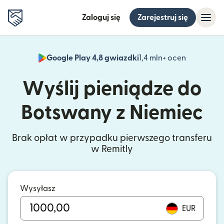
Zaloguj się
Zarejestruj się
Google Play 4,8 gwiazdki
1,4 mln+ ocen
(otwiera 
Wyślij pieniądze do
Botswany z Niemiec
Brak opłat w przypadku pierwszego transferu
w Remitly
Wysyłasz
EUR