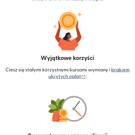
Wyjątkowe korzyści
Ciesz się stałymi korzystnymi kursami wymiany i
brakiem
(otwiera się w nowym 
ukrytych opłat
.