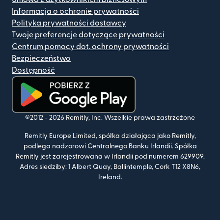
Informacja o ochronie prywatności
Polityka prywatności dostawcy
Twoje preferencje dotyczące prywatności
Centrum pomocy dot. ochrony prywatności
Bezpieczeństwo
Dostępność
(otwiera się w nowym oknie)
©2012 -
2026
Remitly, Inc.
Wszelkie prawa zastrzeżone
Remitly Europe Limited, spółka działająca jako Remitly,
podlega nadzorowi Centralnego Banku Irlandii. Spółka
Remitly jest zarejestrowana w Irlandii pod numerem 629909.
Adres siedziby: 1 Albert Quay, Ballintemple, Cork T12 X8N6,
Ireland.