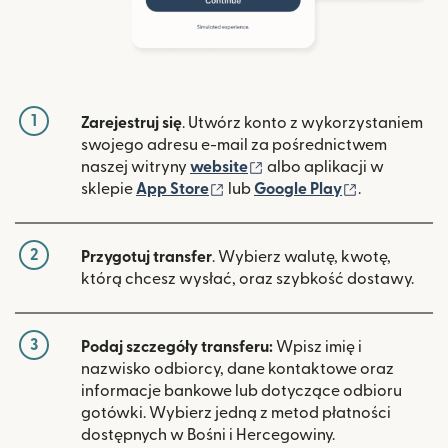
1
Zarejestruj się
. Utwórz konto z wykorzystaniem
swojego adresu e-mail za pośrednictwem
(otwiera się w nowym ok
naszej witryny
website
albo aplikacji w
(otwiera się w nowym oknie)
(otwiera si
sklepie
App Store
lub
Google Play
.
2
Przygotuj transfer
. Wybierz walutę, kwotę,
którą chcesz wysłać, oraz szybkość dostawy.
3
Podaj szczegóły transferu:
Wpisz imię i
nazwisko odbiorcy, dane kontaktowe oraz
informacje bankowe lub dotyczące odbioru
gotówki. Wybierz jedną z metod płatności
dostępnych w Bośni i Hercegowiny.