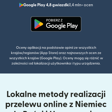
Google Play 4,8 gwiazdki
1,4 mln+ ocen
(otwiera 
(otwiera się w nowym oknie)
Oceny aplikacji na podstawie opinii ze wszystkich
krajów/regionów (App Store) oraz najnowszych ocen ze
wszystkich krajów (Google Play). Oceny mogą się różnić w
zależności od lokalizacji użytkownika i typu urządzenia.
Lokalne metody realizacji
przelewu online z Niemiec