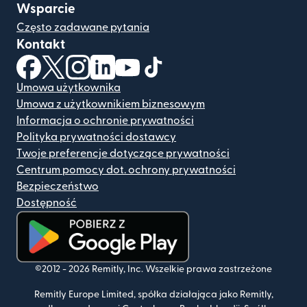
Wsparcie
Często zadawane pytania
Kontakt
(otwiera się w nowym oknie)
(otwiera się w nowym oknie)
(otwiera się w nowym oknie)
(otwiera się w nowym oknie)
(otwiera się w nowym oknie)
(otwiera się w nowym oknie
Umowa użytkownika
Umowa z użytkownikiem biznesowym
Informacja o ochronie prywatności
Polityka prywatności dostawcy
Twoje preferencje dotyczące prywatności
Centrum pomocy dot. ochrony prywatności
Bezpieczeństwo
Dostępność
(otwiera się w nowym oknie)
©2012 -
2026
Remitly, Inc.
Wszelkie prawa zastrzeżone
Remitly Europe Limited, spółka działająca jako Remitly,