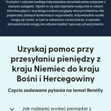
Trustpilot i odzwierciedlają indywidualne doświadczenia związane z
naszymi usługami. Opinie te są udostępniane wyłącznie w celach
informacyjnych i wyrażają osobiste poglądy naszych klientów. Nie
popieramy żadnych konkretnych wypowiedzi. Indywidualne wyniki
mogą się różnić, w tym w zależności od korytarza, a opisane
doświadczenia mogą nie odzwierciedlać typowej sytuacji klienta
Uzyskaj pomoc przy
przesyłaniu pieniędzy z
kraju Niemiec do kraju
Bośni i Hercegowiny
Często zadawane pytania na temat Remitly
Jak najlepiej wysłać pieniądze z