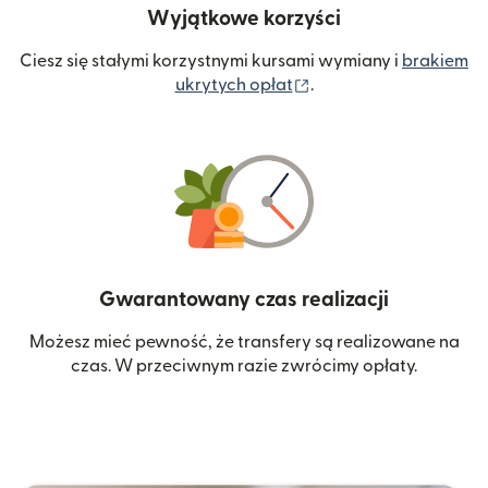
Wyjątkowe korzyści
Ciesz się stałymi korzystnymi kursami wymiany i
brakiem
(otwiera się w nowym 
ukrytych opłat
.
Gwarantowany czas realizacji
Możesz mieć pewność, że transfery są realizowane na
czas. W przeciwnym razie zwrócimy opłaty.