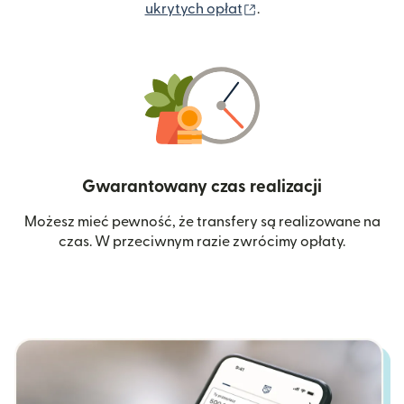
(otwiera się w nowym 
ukrytych opłat
.
Gwarantowany czas realizacji
Możesz mieć pewność, że transfery są realizowane na
czas. W przeciwnym razie zwrócimy opłaty.