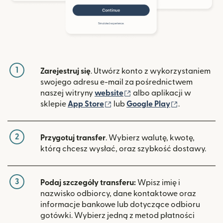
1
Zarejestruj się
. Utwórz konto z wykorzystaniem
swojego adresu e-mail za pośrednictwem
(otwiera się w nowym ok
naszej witryny
website
albo aplikacji w
(otwiera się w nowym oknie)
(otwiera si
sklepie
App Store
lub
Google Play
.
2
Przygotuj transfer
. Wybierz walutę, kwotę,
którą chcesz wysłać, oraz szybkość dostawy.
3
Podaj szczegóły transferu:
Wpisz imię i
nazwisko odbiorcy, dane kontaktowe oraz
informacje bankowe lub dotyczące odbioru
gotówki. Wybierz jedną z metod płatności