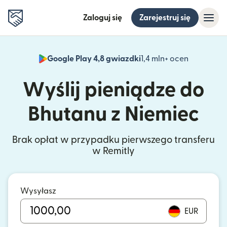
Zaloguj się
Zarejestruj się
Google Play 4,8 gwiazdki
1,4 mln+ ocen
(otwiera 
Wyślij pieniądze do
Bhutanu z Niemiec
Brak opłat w przypadku pierwszego transferu
w Remitly
Wysyłasz
EUR