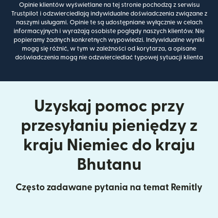
Opinie klientów wyświetlane na tej stronie pochodzą z serwisu
Trustpilot i odzwierciedlają indywidualne doświadczenia związane z
naszymi usługami. Opinie te są udostępniane wyłącznie w celach
informacyjnych i wyrażają osobiste poglądy naszych klientów. Nie
popieramy żadnych konkretnych wypowiedzi. Indywidualne wyniki
mogą się różnić, w tym w zależności od korytarza, a opisane
doświadczenia mogą nie odzwierciedlać typowej sytuacji klienta
Uzyskaj pomoc przy
przesyłaniu pieniędzy z
kraju Niemiec do kraju
Bhutanu
Często zadawane pytania na temat Remitly