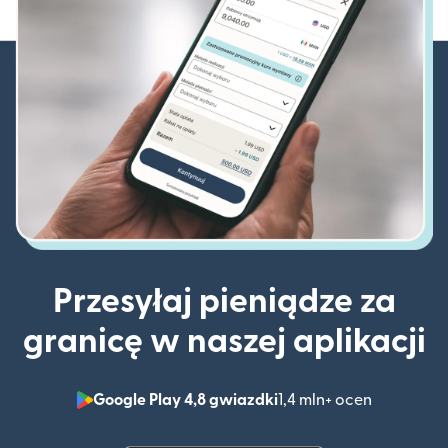
Przesyłaj pieniądze za
granicę w naszej aplikacji
Google Play 4,8 gwiazdki
1,4 mln+ ocen
(otwiera 