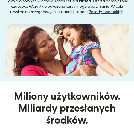
Tylko dla nowych klientów. Jeden raz dla klienta. Oferta ograniczona
czasowo. Wszystkie pokazane kursy mogą ulec zmianie. W celu
(otwie
uzyskania szczegółowych informacji zobacz
Zasady i warunki
.
Miliony użytkowników.
Miliardy przesłanych
środków.