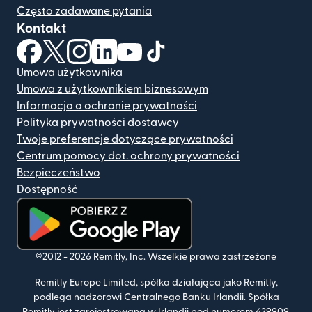
Często zadawane pytania
Kontakt
(otwiera się w nowym oknie)
(otwiera się w nowym oknie)
(otwiera się w nowym oknie)
(otwiera się w nowym oknie)
(otwiera się w nowym oknie)
(otwiera się w nowym oknie
Umowa użytkownika
Umowa z użytkownikiem biznesowym
Informacja o ochronie prywatności
Polityka prywatności dostawcy
Twoje preferencje dotyczące prywatności
Centrum pomocy dot. ochrony prywatności
Bezpieczeństwo
Dostępność
(otwiera się w nowym oknie)
©2012 -
2026
Remitly, Inc.
Wszelkie prawa zastrzeżone
Remitly Europe Limited, spółka działająca jako Remitly,
podlega nadzorowi Centralnego Banku Irlandii. Spółka
Remitly jest zarejestrowana w Irlandii pod numerem 629909.