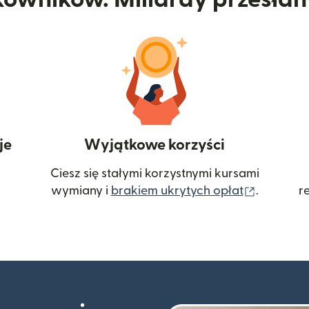
je
Wyjątkowe korzyści
Ciesz się stałymi korzystnymi kursami
(otwiera
wymiany i
brakiem ukrytych opłat
.
r