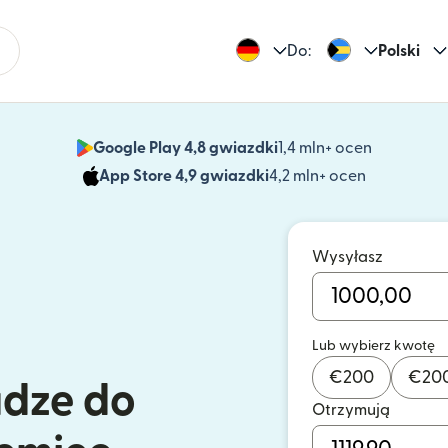
Do:
Polski
Google Play 4,8 gwiazdki
1,4 mln+ ocen
(otwiera 
App Store 4,9 gwiazdki
4,2 mln+ ocen
(otwiera s
Wysyłasz
Lub wybierz kwotę
€
200
€
20
ądze do
Otrzymują