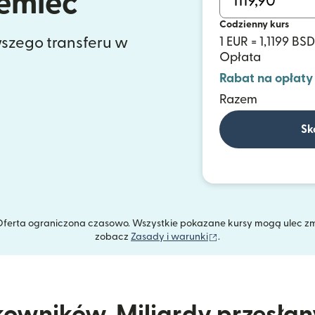
emiec
Codzienny kurs
szego transferu w
1 EUR = 1,1199 BSD
Opłata
Rabat na opłaty
Razem
Sk
. Oferta ograniczona czasowo. Wszystkie pokazane kursy mogą ulec z
(otwiera się w nowym
zobacz
Zasady i warunki
.
kowników. Miliardy przesła