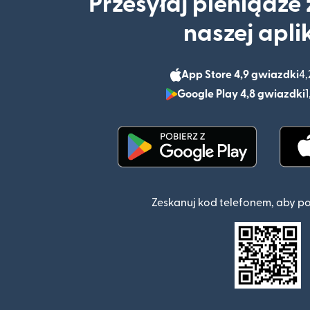
Przesyłaj pieniądze
naszej apli
App Store 4,9 gwiazdki
4,
Google Play 4,8 gwiazdki
1
(otwiera się w nowym o
Zeskanuj kod telefonem, aby p