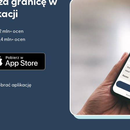
 za granicę w
kacji
2 mln+ ocen
(otwiera się w nowym oknie)
,4 mln+ ocen
(otwiera się w nowym oknie)
knie)
(otwiera się w nowym oknie)
obrać aplikację