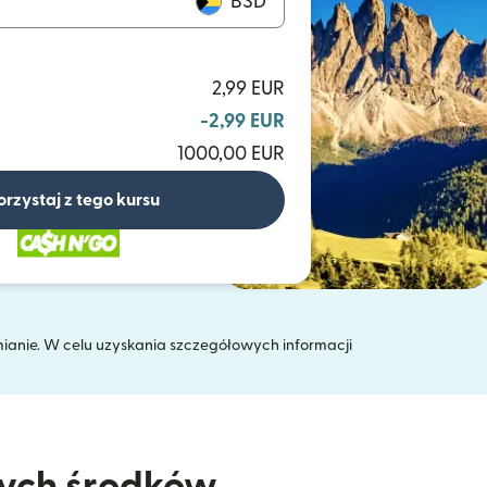
BSD
2,99 EUR
-2,99 EUR
1000,00 EUR
orzystaj z tego kursu
mianie. W celu uzyskania szczegółowych informacji
 oknie)
nych środków.