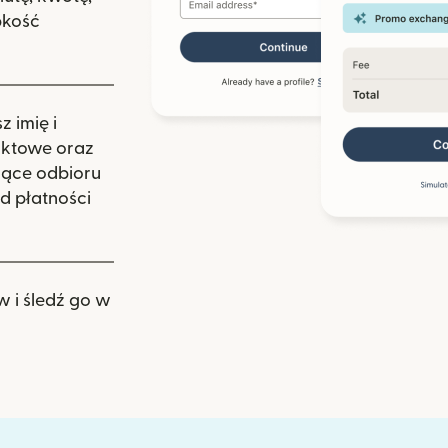
bkość
 imię i
aktowe oraz
zące odbioru
d płatności
w i śledź go w