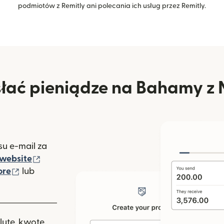
podmiotów z Remitly ani polecania ich usług przez Remitly.
łać pieniądze na Bahamy z 
u e-mail za
(otwiera się w nowym oknie)
website
(otwiera się w nowym oknie)
ore
lub
nowym oknie)
lutę, kwotę,