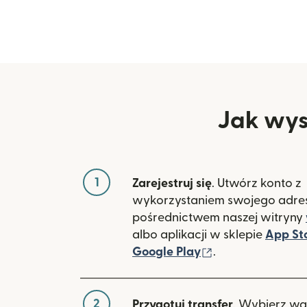
Jak wys
1
Zarejestruj się
. Utwórz konto z
wykorzystaniem swojego adres
pośrednictwem naszej witryny
albo aplikacji w sklepie
App St
(otwiera się w 
Google Play
.
2
Przygotuj transfer
. Wybierz wa