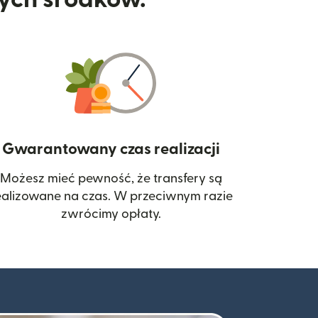
Gwarantowany czas realizacji
Możesz mieć pewność, że transfery są
 się w nowym oknie)
ealizowane na czas. W przeciwnym razie
zwrócimy opłaty.