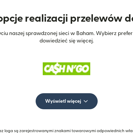
opcje realizacji przelewów
yciu naszej sprawdzonej sieci w Baham. Wybierz pref
dowiedzieć się więcej.
Wyświetl więcej
z loga są zarejestrowanymi znakami towarowymi odpowiednich właśc