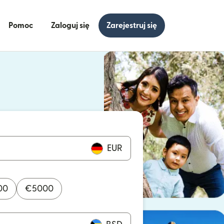
Pomoc
Zaloguj się
Zarejestruj się
się w nowym oknie)
ię w nowym oknie)
EUR
00
€
5000