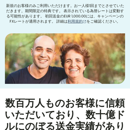
新規のお客様のみご利用いただけます。お一人様1回までとさせていた
だきます。期間限定の特典です。 表示されている為替レートは変動す
る可能性があります。 初回送金のEUR 1,000.00には、キャンペーンの
（別ウィンドウで開きま
FXレートが適用されます。 詳細は
利用規約
をご確認ください。
数百万人ものお客様に信頼
いただいており、数十億ド
ルにのぼる送金実績があり