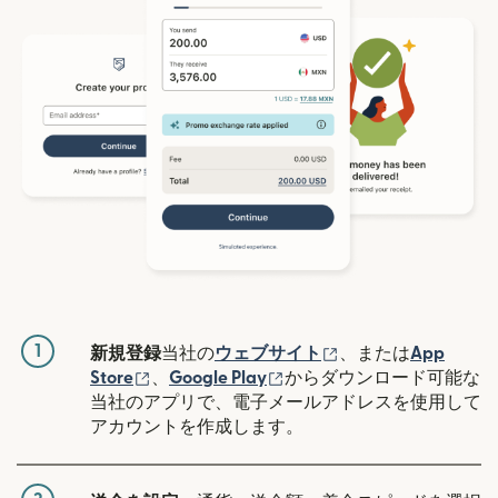
1
（別ウィンドウで開
新規登録
当社の
ウェブサイト
、または
App
（別ウィンドウで開きます）
（別ウィンドウで開きます
Store
、
Google Play
からダウンロード可能な
当社のアプリで、電子メールアドレスを使用して
アカウントを作成します。