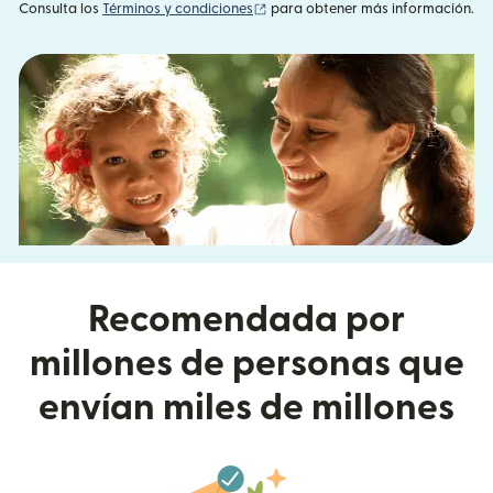
(se abre en una ventana nueva)
Consulta los
Términos y condiciones
para obtener más información.
Recomendada por
millones de personas que
envían miles de millones