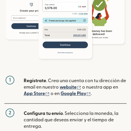
1
Regístrate
. Crea una cuenta con tu dirección de
(se abre en una ventan
email en nuestro
website
o nuestra app en
(se abre en una ventana nueva)
(se abre en una ve
App Store
o en
Google Play
.
2
Configura tu envío
. Selecciona la moneda, la
cantidad que deseas enviar y el tiempo de
entrega.