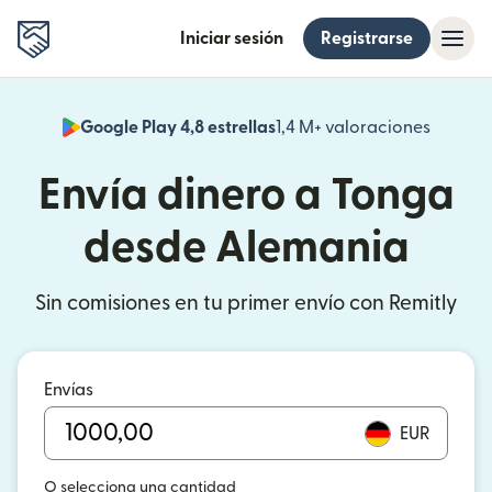
Iniciar sesión
Registrarse
Google Play 4,8 estrellas
1,4 M+ valoraciones
(se abr
Envía dinero a Tonga
desde Alemania
Sin comisiones en tu primer envío con Remitly
Envías
EUR
O selecciona una cantidad