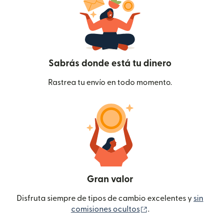
Sabrás donde está tu dinero
Rastrea tu envío en todo momento.
Gran valor
Disfruta siempre de tipos de cambio excelentes y
sin
(se abre en una ven
comisiones ocultos
.