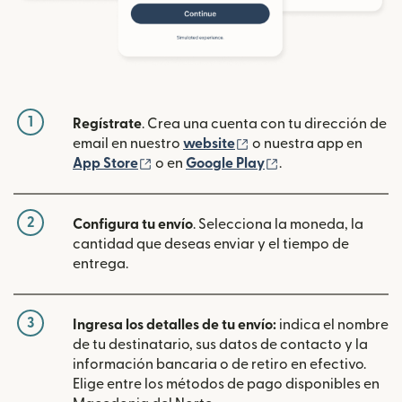
1
Regístrate
. Crea una cuenta con tu dirección de
(se abre en una ventan
email en nuestro
website
o nuestra app en
(se abre en una ventana nueva)
(se abre en una ve
App Store
o en
Google Play
.
2
Configura tu envío
. Selecciona la moneda, la
cantidad que deseas enviar y el tiempo de
entrega.
3
Ingresa los detalles de tu envío:
indica el nombre
de tu destinatario, sus datos de contacto y la
información bancaria o de retiro en efectivo.
Elige entre los métodos de pago disponibles en