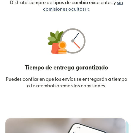
Disfruta siempre de tipos de cambio excelentes y
sin
(se abre en una ven
comisiones ocultos
.
Tiempo de entrega garantizado
Puedes confiar en que los envíos se entregarán a tiempo
o te reembolsaremos los comisiones.