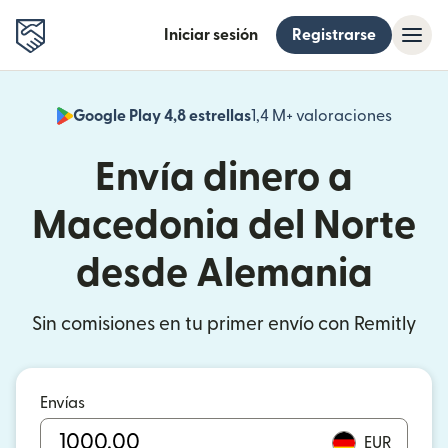
Iniciar sesión
Registrarse
Google Play 4,8 estrellas
1,4 M+ valoraciones
(se abr
Envía dinero a
Macedonia del Norte
desde Alemania
Sin comisiones en tu primer envío con Remitly
Envías
EUR