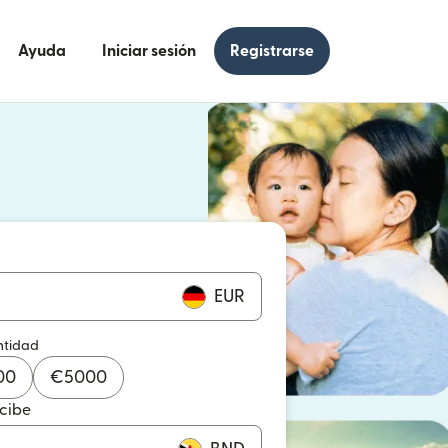
Ayuda
Iniciar sesión
Registrarse
e en una ventana nueva)
 en una ventana nueva)
EUR
ntidad
00
€
5000
ecibe