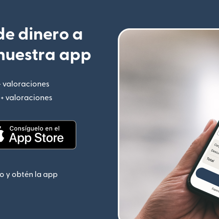
e dinero a
nuestra app
+ valoraciones
(se abre en una ventana nueva)
M+ valoraciones
(se abre en una ventana nueva)
 nueva)
(se abre en una ventana nueva)
o y obtén la app