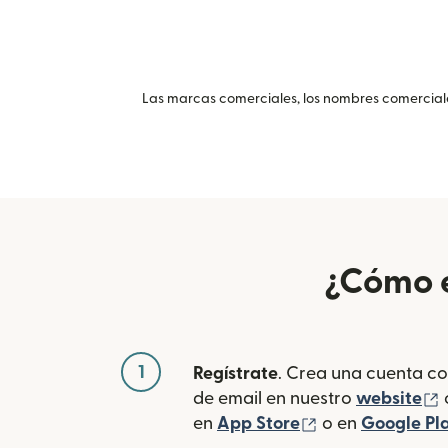
Las marcas comerciales, los nombres comerciales
¿Cómo e
1
Regístrate
. Crea una cuenta co
(
de email en nuestro
website
(se abre en una
en
App Store
o en
Google Pl