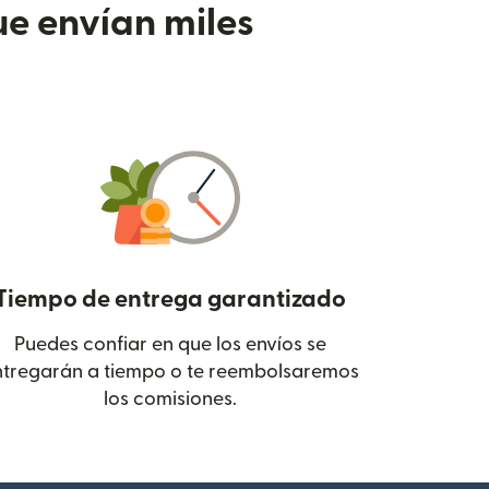
e envían miles
Tiempo de entrega garantizado
Puedes confiar en que los envíos se
 en una ventana nueva)
ntregarán a tiempo o te reembolsaremos
los comisiones.