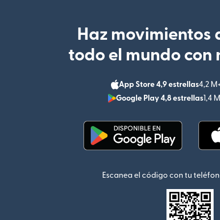
Haz movimientos d
todo el mundo con 
App Store 4,9 estrellas
4,2 M
Google Play 4,8 estrellas
1,4 
(se abre en una ventana
Escanea el código con tu teléfon