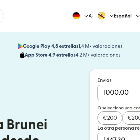
A:
Español
Google Play 4,8 estrellas
1,4 M+ valoraciones
(se abr
App Store 4,9 estrellas
4,2 M+ valoraciones
(se abre
Envías
O selecciona una ca
€
200
€
20
a Brunei
La otra persona r