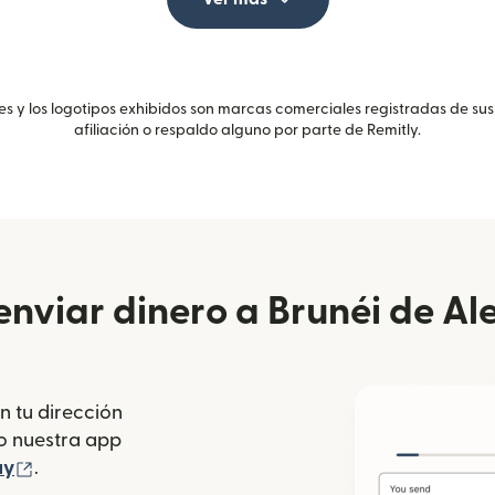
 y los logotipos exhibidos son marcas comerciales registradas de sus
afiliación o respaldo alguno por parte de Remitly.
nviar dinero a Brunéi de A
n tu dirección
se abre en una ventana nueva)
o nuestra app
 ventana nueva)
(se abre en una ventana nueva)
ay
.