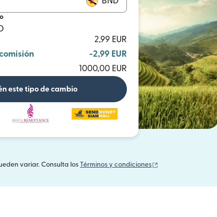
BND
io
D
2,99 EUR
 comisión
-2,99 EUR
1000,00 EUR
n este tipo de cambio
(se abre en una v
ueden variar. Consulta los
Términos y condiciones