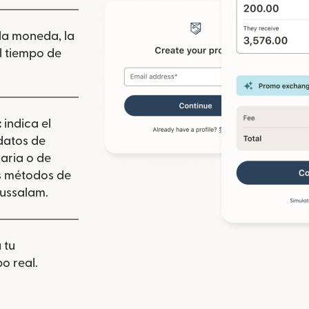
 la moneda, la
l tiempo de
:
indica el
 datos de
aria o de
los métodos de
russalam.
 tu
o real.