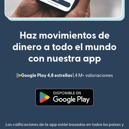
Haz movimientos de
dinero a todo el mundo
con nuestra app
Google Play 4,8 estrellas
1,4 M+ valoraciones
(se abr
(se abre en una ventana nueva
Las calificaciones de la app están basadas en todos los países y