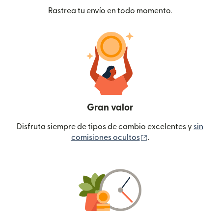
Rastrea tu envío en todo momento.
Gran valor
Disfruta siempre de tipos de cambio excelentes y
sin
(se abre en una ven
comisiones ocultos
.