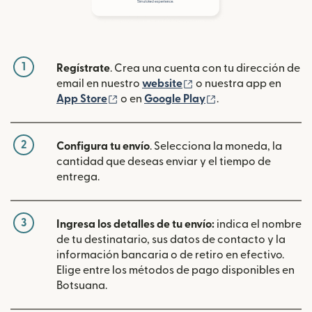
1
Regístrate
. Crea una cuenta con tu dirección de
(se abre en una ventan
email en nuestro
website
o nuestra app en
(se abre en una ventana nueva)
(se abre en una ve
App Store
o en
Google Play
.
2
Configura tu envío
. Selecciona la moneda, la
cantidad que deseas enviar y el tiempo de
entrega.
3
Ingresa los detalles de tu envío:
indica el nombre
de tu destinatario, sus datos de contacto y la
información bancaria o de retiro en efectivo.
Elige entre los métodos de pago disponibles en
Botsuana.