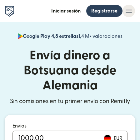
Iniciar sesión
Registrarse
Google Play 4,8 estrellas
1,4 M+ valoraciones
(se abr
Envía dinero a
Botsuana desde
Alemania
Sin comisiones en tu primer envío con Remitly
Envías
EUR