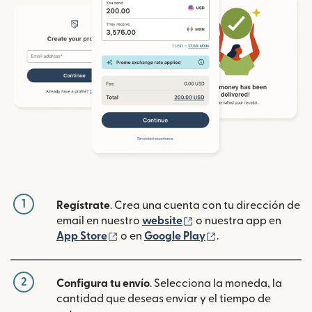
1
Regístrate
. Crea una cuenta con tu dirección de
(se abre en una ventan
email en nuestro
website
o nuestra app en
(se abre en una ventana nueva)
(se abre en una ve
App Store
o en
Google Play
.
2
Configura tu envío
. Selecciona la moneda, la
cantidad que deseas enviar y el tiempo de