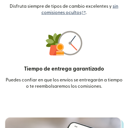
Disfruta siempre de tipos de cambio excelentes y
sin
(se abre en una ven
comisiones ocultos
.
Tiempo de entrega garantizado
Puedes confiar en que los envíos se entregarán a tiempo
o te reembolsaremos los comisiones.