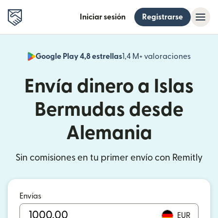
Iniciar sesión
Registrarse
Google Play 4,8 estrellas
1,4 M+ valoraciones
(se abr
Envía dinero a Islas
Bermudas desde
Alemania
Sin comisiones en tu primer envío con Remitly
Envías
EUR