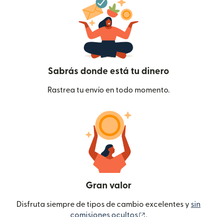
Sabrás donde está tu dinero
Rastrea tu envío en todo momento.
Gran valor
Disfruta siempre de tipos de cambio excelentes y
sin
(se abre en una ven
comisiones ocultos
.