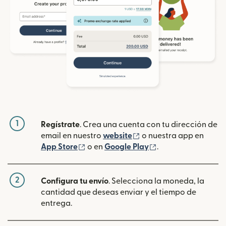
1
Regístrate
. Crea una cuenta con tu dirección de
(se abre en una ventan
email en nuestro
website
o nuestra app en
(se abre en una ventana nueva)
(se abre en una ve
App Store
o en
Google Play
.
2
Configura tu envío
. Selecciona la moneda, la
cantidad que deseas enviar y el tiempo de
entrega.