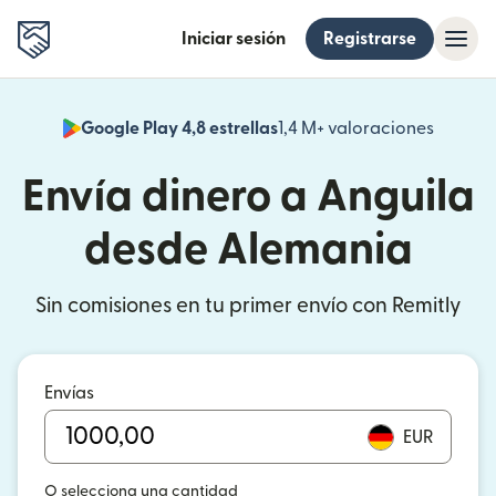
Iniciar sesión
Registrarse
Google Play 4,8 estrellas
1,4 M+ valoraciones
(se abr
Envía dinero a Anguila
desde Alemania
Sin comisiones en tu primer envío con Remitly
Envías
EUR
O selecciona una cantidad