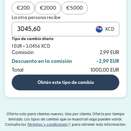
€
200
€
2000
€
5000
La otra persona recibe
XCD
Tipo de cambio diario
1 EUR = 3,0456 XCD
Comisión
2,99 EUR
Descuento en la comisión
-2,99 EUR
Total
1000,00 EUR
Obtén este tipo de cambio
Oferta solo para clientes nuevos. Uno por cliente. Oferta por tiempo
limitado. Los tipos de cambio que se muestran aquí pueden variar.
(se abre en una ventana nueva)
Consulta los
Términos y condiciones
para obtener más información.