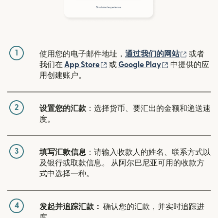
1
（在新窗
使用您的电子邮件地址，
通过我们的网站
或者
（在新窗口中打开）
（在新窗口中
我们在
App Store
或
Google Play
中提供的应
用创建账户。
2
设置您的汇款
：选择货币、要汇出的金额和递送速
度。
3
填写汇款信息
：请输入收款人的姓名、联系方式以
及银行或取款信息。 从阿尔巴尼亚可用的收款方
式中选择一种。
4
发起并追踪汇款：
确认您的汇款，并实时追踪进
度。