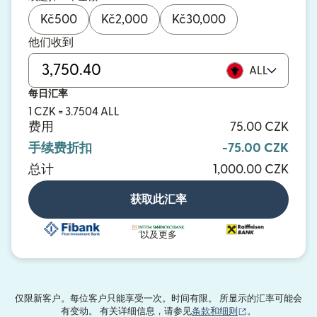
Kč
500
Kč
2,000
Kč
30,000
他们收到
ALL
每日汇率
1 CZK = 3.7504 ALL
费用
75.00 CZK
手续费折扣
-75.00 CZK
总计
1,000.00 CZK
获取此汇率
以及更多
仅限新客户。每位客户只能享受一次。时间有限。 所显示的汇率可能会
（在新窗口中打
有变动。 有关详细信息，请参见
条款和细则
。