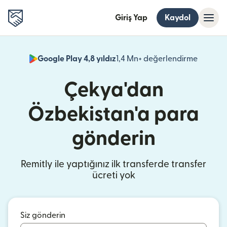
Giriş Yap
Kaydol
Google Play 4,8 yıldız
1,4 Mn+ değerlendirme
(yeni pe
Çekya'dan
Özbekistan'a para
gönderin
Remitly ile yaptığınız ilk transferde transfer
ücreti yok
Siz gönderin