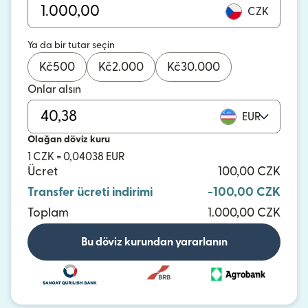
CZK
Ya da bir tutar seçin
Kč
500
Kč
2.000
Kč
30.000
Onlar alsın
EUR
Olağan döviz kuru
1 CZK = 0,04038 EUR
Ücret
100,00 CZK
Transfer ücreti indirimi
-100,00 CZK
Toplam
1.000,00 CZK
Bu döviz kurundan yararlanın