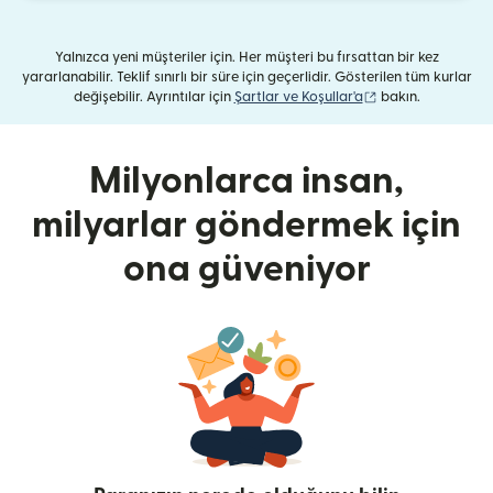
Yalnızca yeni müşteriler için. Her müşteri bu fırsattan bir kez
yararlanabilir. Teklif sınırlı bir süre için geçerlidir. Gösterilen tüm kurlar
(yeni pencerede aç
değişebilir. Ayrıntılar için
Şartlar ve Koşullar'a
bakın.
Milyonlarca insan,
milyarlar göndermek için
ona güveniyor