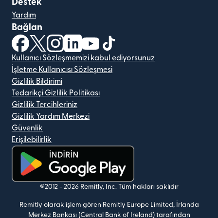
Destek
Yardım
Bağlan
(yeni pencerede açılır)
(yeni pencerede açılır)
(yeni pencerede açılır)
(yeni pencerede açılır)
(yeni pencerede açılır)
(yeni pencerede açılır)
Kullanıcı Sözleşmemizi kabul ediyorsunuz
İşletme Kullanıcısı Sözleşmesi
Gizlilik Bildirimi
Tedarikçi Gizlilik Politikası
Gizlilik Tercihleriniz
Gizlilik Yardım Merkezi
Güvenlik
Erişilebilirlik
(yeni pencerede açılır)
©2012 -
2026
Remitly, Inc.
Tüm hakları saklıdır
Remitly olarak işlem gören Remitly Europe Limited, İrlanda
Merkez Bankası (Central Bank of Ireland) tarafından