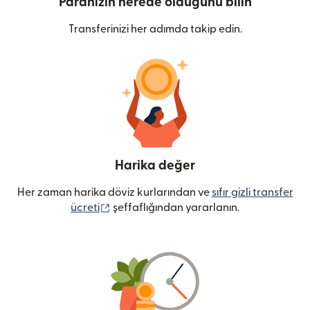
Paranızın nerede olduğunu bilin
Transferinizi her adımda takip edin.
Harika değer
Her zaman harika döviz kurlarından ve
sıfır gizli transfer
(yeni pencerede açılır)
ücreti
şeffaflığından yararlanın.