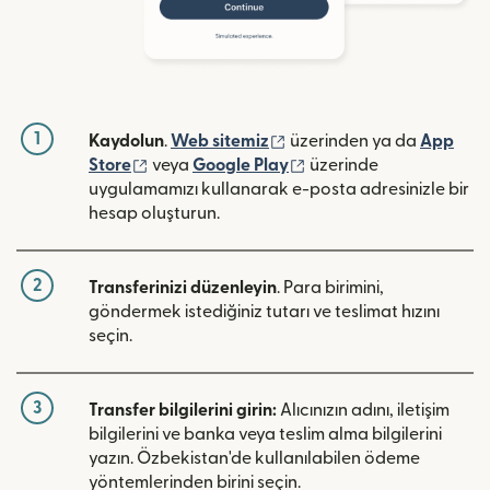
1
(yeni pencerede açılır)
Kaydolun
.
Web sitemiz
üzerinden ya da
App
(yeni pencerede açılır)
(yeni pencerede açılır)
Store
veya
Google Play
üzerinde
uygulamamızı kullanarak e-posta adresinizle bir
hesap oluşturun.
2
Transferinizi düzenleyin
. Para birimini,
göndermek istediğiniz tutarı ve teslimat hızını
seçin.
3
Transfer bilgilerini girin:
Alıcınızın adını, iletişim
bilgilerini ve banka veya teslim alma bilgilerini
yazın. Özbekistan'de kullanılabilen ödeme
yöntemlerinden birini seçin.