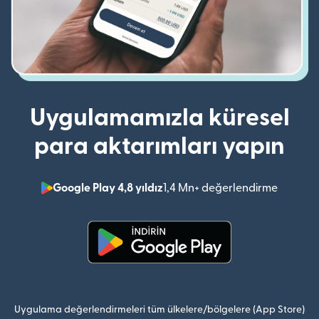
Uygulamamızla küresel
para aktarımları yapın
Google Play 4,8 yıldız
1,4 Mn+ değerlendirme
(yeni pe
(yeni pencerede açılır)
Uygulama değerlendirmeleri tüm ülkelere/bölgelere (App Store)