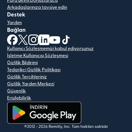
Para Birimi Dönüştürücü
Arkadaşlarınıza tavsiye edin
Destek
Yardım
Bağlan
(yeni pencerede açılır)
(yeni pencerede açılır)
(yeni pencerede açılır)
(yeni pencerede açılır)
(yeni pencerede açılır)
(yeni pencerede açılır)
Kullanıcı Sözleşmemizi kabul ediyorsunuz
İşletme Kullanıcısı Sözleşmesi
Gizlilik Bildirimi
Tedarikçi Gizlilik Politikası
Gizlilik Tercihleriniz
Gizlilik Yardım Merkezi
Güvenlik
Erişilebilirlik
(yeni pencerede açılır)
©2012 -
2026
Remitly, Inc.
Tüm hakları saklıdır