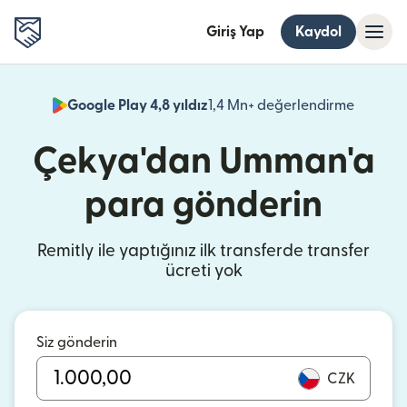
Giriş Yap
Kaydol
Google Play 4,8 yıldız
1,4 Mn+ değerlendirme
(yeni pe
Çekya'dan Umman'a
para gönderin
Remitly ile yaptığınız ilk transferde transfer
ücreti yok
Siz gönderin
CZK