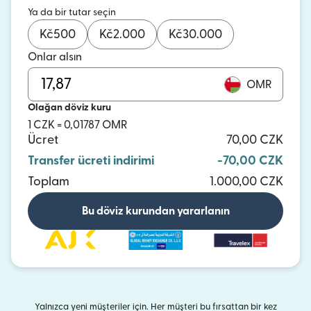
Ya da bir tutar seçin
Kč
500
Kč
2.000
Kč
30.000
Onlar alsın
OMR
Olağan döviz kuru
1 CZK = 0,01787 OMR
Ücret
70,00 CZK
Transfer ücreti indirimi
-70,00 CZK
Toplam
1.000,00 CZK
Bu döviz kurundan yararlanın
Yalnızca yeni müşteriler için. Her müşteri bu fırsattan bir kez