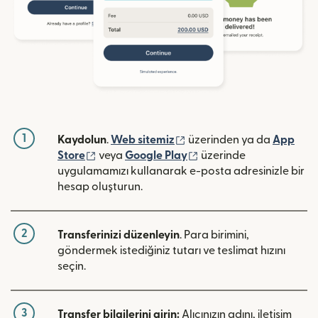
1
(yeni pencerede açılır)
Kaydolun
.
Web sitemiz
üzerinden ya da
App
(yeni pencerede açılır)
(yeni pencerede açılır)
Store
veya
Google Play
üzerinde
uygulamamızı kullanarak e-posta adresinizle bir
hesap oluşturun.
2
Transferinizi düzenleyin
. Para birimini,
göndermek istediğiniz tutarı ve teslimat hızını
seçin.
3
Transfer bilgilerini girin:
Alıcınızın adını, iletişim