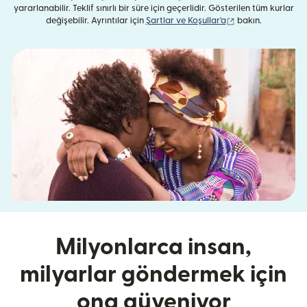
yararlanabilir. Teklif sınırlı bir süre için geçerlidir. Gösterilen tüm kurlar
(yeni pencerede aç
değişebilir. Ayrıntılar için
Şartlar ve Koşullar'a
bakın.
Milyonlarca insan,
milyarlar göndermek için
ona güveniyor