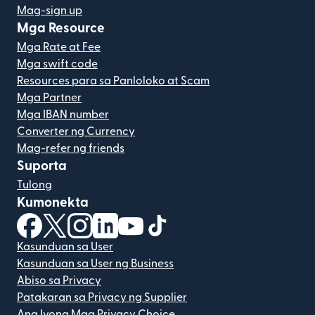
Mag-sign up
Mga Resource
Mga Rate at Fee
Mga swift code
Resources para sa Panloloko at Scam
Mga Partner
Mga IBAN number
Converter ng Currency
Mag-refer ng friends
Suporta
Tulong
Kumonekta
(bubukas sa bagong window)
(bubukas sa bagong window)
(bubukas sa bagong window)
(bubukas sa bagong window)
(bubukas sa bagong window)
(bubukas sa bagong windo
Kasunduan sa User
Kasunduan sa User ng Business
Abiso sa Privacy
Patakaran sa Privacy ng Supplier
Ang Iyong Mga Privacy Choice