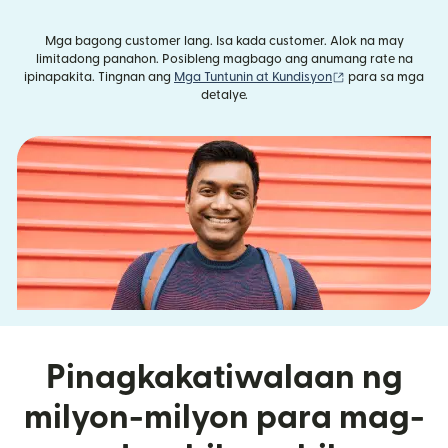
Mga bagong customer lang. Isa kada customer. Alok na may
limitadong panahon. Posibleng magbago ang anumang rate na
(bubukas sa bag
ipinapakita. Tingnan ang
Mga Tuntunin at Kundisyon
para sa mga
detalye.
Pinagkakatiwalaan ng
milyon-milyon para mag-