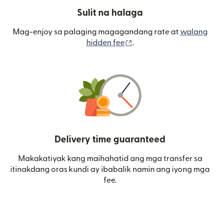
Sulit na halaga
Mag-enjoy sa palaging magagandang rate at
walang
(bubukas sa bagong wi
hidden fee
.
Delivery time guaranteed
Makakatiyak kang maihahatid ang mga transfer sa
itinakdang oras kundi ay ibabalik namin ang iyong mga
fee.