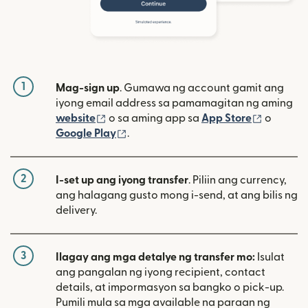
1
Mag-sign up
. Gumawa ng account gamit ang
iyong email address sa pamamagitan ng aming
(bubukas sa bagong window)
(bubuka
website
o sa aming app sa
App Store
o
(bubukas sa bagong window)
Google Play
.
2
I-set up ang iyong transfer
. Piliin ang currency,
ang halagang gusto mong i-send, at ang bilis ng
delivery.
3
Ilagay ang mga detalye ng transfer mo:
Isulat
ang pangalan ng iyong recipient, contact
details, at impormasyon sa bangko o pick-up.
Pumili mula sa mga available na paraan ng