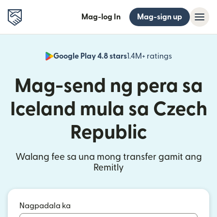
Mag-log In
Mag-sign up
Google Play 4.8 stars
1.4M+ ratings
(bubukas sa
Mag-send ng pera sa
Iceland mula sa Czech
Republic
Walang fee sa una mong transfer gamit ang
Remitly
Nagpadala ka