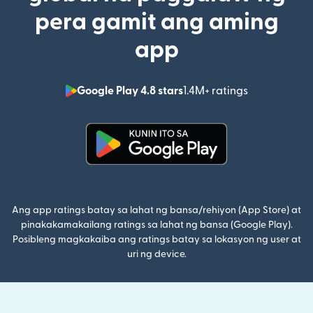
pera gamit ang aming
app
Google Play 4.8 stars
1.4M+ ratings
(bubukas sa
(bubukas sa bagong window)
Ang app ratings batay sa lahat ng bansa/rehiyon (App Store) at
pinakakamakailang ratings sa lahat ng bansa (Google Play).
Posibleng magkakaiba ang ratings batay sa lokasyon ng user at
uri ng device.