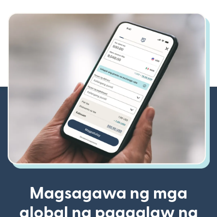
Magsagawa ng mga
global na paggalaw ng