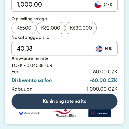
CZK
O pumili ng halaga
Kč
500
Kč
2,000
Kč
30,000
Nakatanggap sila
EUR
Araw-araw na rate
1 CZK = 0.04038 EUR
Fee
60.00 CZK
Diskwento sa fee
-60.00 CZK
Kabuuan
1,000.00 CZK
Kunin ang rate na ito
at higit pa