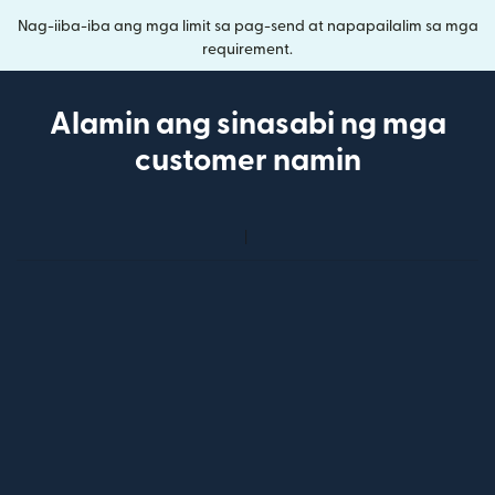
Nag-iiba-iba ang mga limit sa pag-send at napapailalim sa mga
requirement.
Alamin ang sinasabi ng mga
customer namin