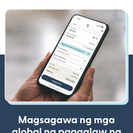
Magsagawa ng mga
global na paggalaw ng