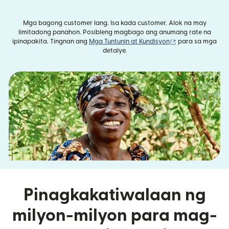
Mga bagong customer lang. Isa kada customer. Alok na may
limitadong panahon. Posibleng magbago ang anumang rate na
(bubukas sa bag
ipinapakita. Tingnan ang
Mga Tuntunin at Kundisyon
para sa mga
detalye.
Pinagkakatiwalaan ng
milyon-milyon para mag-