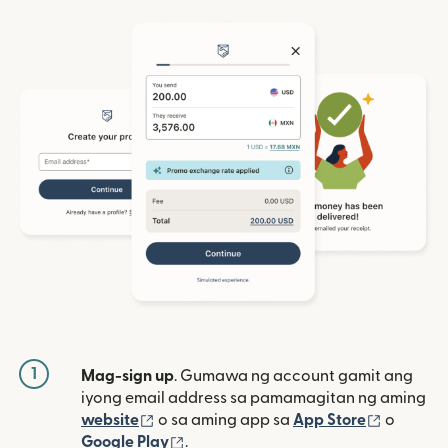
1
Mag-sign up
. Gumawa ng account gamit ang
iyong email address sa pamamagitan ng aming
(bubukas sa bagong window)
(bubuka
website
o sa aming app sa
App Store
o
(bubukas sa bagong window)
Google Play
.