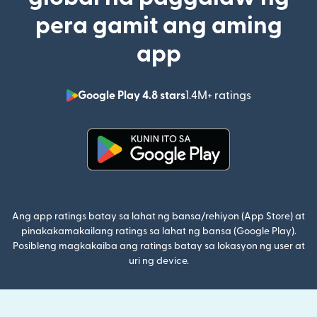
pera gamit ang aming
app
Google Play 4.8 stars
1.4M+ ratings
(bubukas sa
(bubukas sa bagong window)
Ang app ratings batay sa lahat ng bansa/rehiyon (App Store) at
pinakakamakailang ratings sa lahat ng bansa (Google Play).
Posibleng magkakaiba ang ratings batay sa lokasyon ng user at
uri ng device.