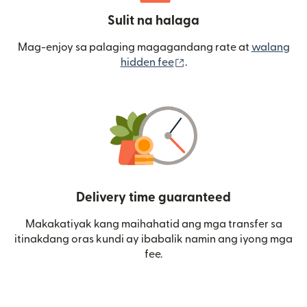
Sulit na halaga
Mag-enjoy sa palaging magagandang rate at
walang
(bubukas sa bagong wi
hidden fee
.
Delivery time guaranteed
Makakatiyak kang maihahatid ang mga transfer sa
itinakdang oras kundi ay ibabalik namin ang iyong mga
fee.