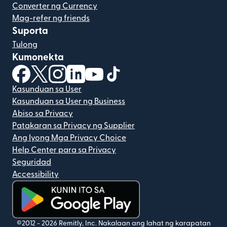
Converter ng Currency
Mag-refer ng friends
Suporta
Tulong
Kumonekta
(bubukas sa bagong window)
(bubukas sa bagong window)
(bubukas sa bagong window)
(bubukas sa bagong window)
(bubukas sa bagong window)
(bubukas sa bagong windo
Kasunduan sa User
Kasunduan sa User ng Business
Abiso sa Privacy
Patakaran sa Privacy ng Supplier
Ang Iyong Mga Privacy Choice
Help Center para sa Privacy
Seguridad
Accessibility
(bubukas sa bagong window)
©2012 -
2026
Remitly, Inc.
Nakalaan ang lahat ng karapatan