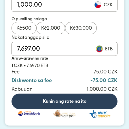
CZK
O pumili ng halaga
Kč
500
Kč
2,000
Kč
30,000
Nakatanggap sila
ETB
Araw-araw na rate
1 CZK = 7.6970 ETB
Fee
75.00 CZK
Diskwento sa fee
-75.00 CZK
Kabuuan
1,000.00 CZK
Kunin ang rate na ito
at higit pa