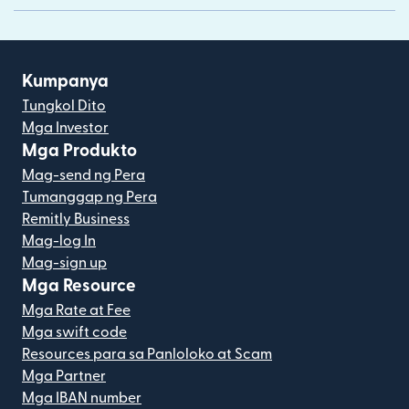
Kumpanya
Tungkol Dito
Mga Investor
Mga Produkto
Mag-send ng Pera
Tumanggap ng Pera
Remitly Business
Mag-log In
Mag-sign up
Mga Resource
Mga Rate at Fee
Mga swift code
Resources para sa Panloloko at Scam
Mga Partner
Mga IBAN number