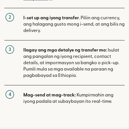
2
I-set up ang iyong transfer
. Piliin ang currency,
ang halagang gusto mong i-send, at ang bilis ng
delivery.
3
Ilagay ang mga detalye ng transfer mo:
Isulat
ang pangalan ng iyong recipient, contact
details, at impormasyon sa bangko o pick-up.
Pumili mula sa mga available na paraan ng
pagbabayad sa Ethiopia.
4
Mag-send at mag-track:
Kumpirmahin ang
iyong padala at subaybayan ito real-time.