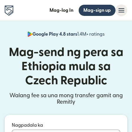
Mag-log In
Mag-sign up
Google Play 4.8 stars
1.4M+ ratings
(bubukas sa
Mag-send ng pera sa
Ethiopia mula sa
Czech Republic
Walang fee sa una mong transfer gamit ang
Remitly
Nagpadala ka