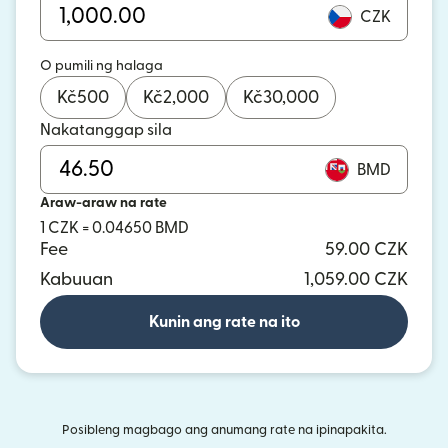
CZK
O pumili ng halaga
Kč
500
Kč
2,000
Kč
30,000
Nakatanggap sila
BMD
Araw-araw na rate
1 CZK = 0.04650 BMD
Fee
59.00 CZK
Kabuuan
1,059.00 CZK
Kunin ang rate na ito
Posibleng magbago ang anumang rate na ipinapakita.