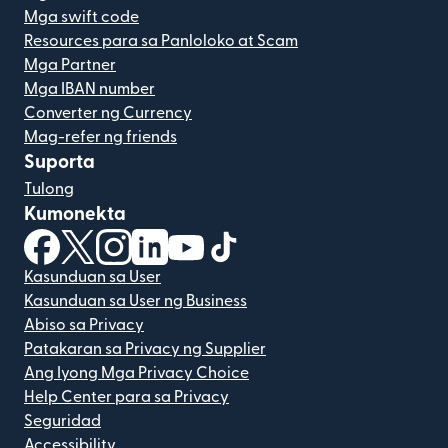
Mga swift code
Resources para sa Panloloko at Scam
Mga Partner
Mga IBAN number
Converter ng Currency
Mag-refer ng friends
Suporta
Tulong
Kumonekta
(bubukas sa bagong window)
(bubukas sa bagong window)
(bubukas sa bagong window)
(bubukas sa bagong window)
(bubukas sa bagong window)
(bubukas sa bagong windo
Kasunduan sa User
Kasunduan sa User ng Business
Abiso sa Privacy
Patakaran sa Privacy ng Supplier
Ang Iyong Mga Privacy Choice
Help Center para sa Privacy
Seguridad
Accessibility