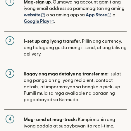
1
Mag-sign up
. Gumawa ng account gamit ang
iyong email address sa pamamagitan ng aming
(bubukas sa bagong window)
(bubuka
website
o sa aming app sa
App Store
o
(bubukas sa bagong window)
Google Play
.
2
I-set up ang iyong transfer
. Piliin ang currency,
ang halagang gusto mong i-send, at ang bilis ng
delivery.
3
Ilagay ang mga detalye ng transfer mo:
Isulat
ang pangalan ng iyong recipient, contact
details, at impormasyon sa bangko o pick-up.
Pumili mula sa mga available na paraan ng
pagbabayad sa Bermuda.
4
Mag-send at mag-track:
Kumpirmahin ang
iyong padala at subaybayan ito real-time.