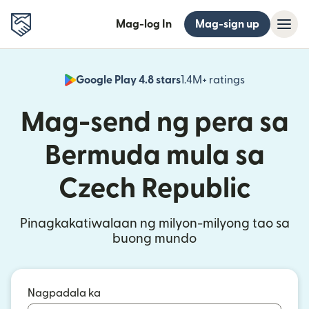
Mag-log In
Mag-sign up
Google Play 4.8 stars
1.4M+ ratings
(bubukas sa
Mag-send ng pera sa
Bermuda mula sa
Czech Republic
Pinagkakatiwalaan ng milyon-milyong tao sa
buong mundo
Nagpadala ka