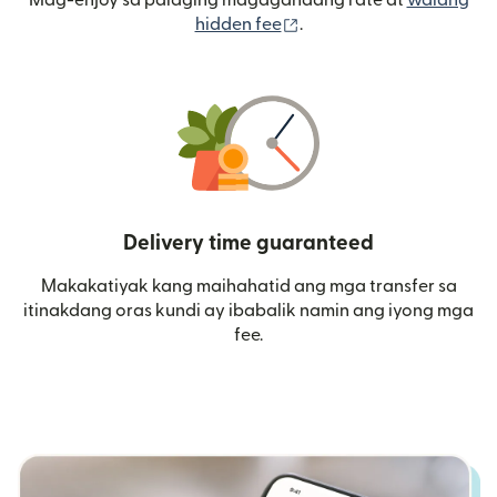
Mag-enjoy sa palaging magagandang rate at
walang
(bubukas sa bagong wi
hidden fee
.
Delivery time guaranteed
Makakatiyak kang maihahatid ang mga transfer sa
itinakdang oras kundi ay ibabalik namin ang iyong mga
fee.