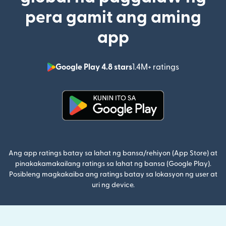
pera gamit ang aming
app
Google Play 4.8 stars
1.4M+ ratings
(bubukas sa
(bubukas sa bagong window)
Ang app ratings batay sa lahat ng bansa/rehiyon (App Store) at
pinakakamakailang ratings sa lahat ng bansa (Google Play).
Posibleng magkakaiba ang ratings batay sa lokasyon ng user at
uri ng device.