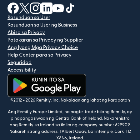
(bubukas sa bagong window)
(bubukas sa bagong window)
(bubukas sa bagong window)
(bubukas sa bagong window)
(bubukas sa bagong window)
(bubukas sa bagong windo
Kasunduan sa User
Kasunduan sa User ng Business
Abiso sa Privacy
Patakaran sa Privacy ng Supplier
Ang Iyong Mga Privacy Choice
Help Center para sa Privacy
Seguridad
Accessibility
(bubukas sa bagong window)
©2012 -
2026
Remitly, Inc.
Nakalaan ang lahat ng karapatan
Ang Remitly Europe Limited, na nagte-trade bilang Remitly, ay
pinapangasiwaan ng Central Bank of Ireland. Nakarehistro
ang Remitly sa Ireland sa ilalim ng company number 629909.
Nakarehistrong address: 1 Albert Quay, Ballintemple, Cork T12
X8N6, Ireland.