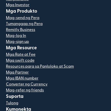
Mga Investor
Mga Produkto
Mag-send ng Pera
Tumanggap ng Pera
Remitly Business
Mag-log In
Mag-sign up
Mga Resource
Mga Rate at Fee
Mga swift code
Resources para sa Panloloko at Scam
Mga Partner
Mga IBAN number
Converter ng Currency
Mag-refer ng friends
Suporta
Tulong
Kumonekta