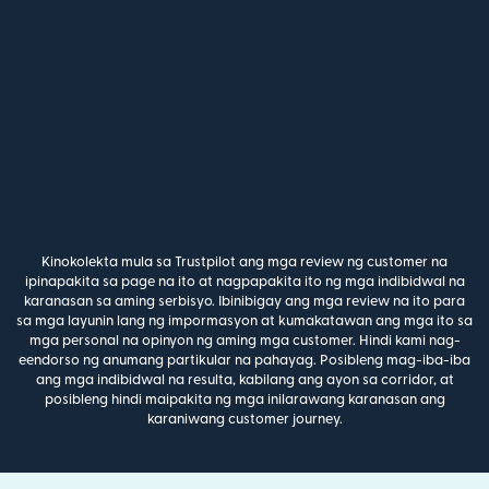
Kinokolekta mula sa Trustpilot ang mga review ng customer na
ipinapakita sa page na ito at nagpapakita ito ng mga indibidwal na
karanasan sa aming serbisyo. Ibinibigay ang mga review na ito para
sa mga layunin lang ng impormasyon at kumakatawan ang mga ito sa
mga personal na opinyon ng aming mga customer. Hindi kami nag-
eendorso ng anumang partikular na pahayag. Posibleng mag-iba-iba
ang mga indibidwal na resulta, kabilang ang ayon sa corridor, at
posibleng hindi maipakita ng mga inilarawang karanasan ang
karaniwang customer journey.