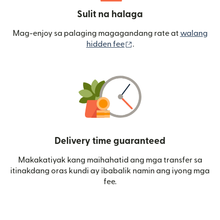
Sulit na halaga
Mag-enjoy sa palaging magagandang rate at
walang
(bubukas sa bagong wi
hidden fee
.
Delivery time guaranteed
Makakatiyak kang maihahatid ang mga transfer sa
itinakdang oras kundi ay ibabalik namin ang iyong mga
fee.