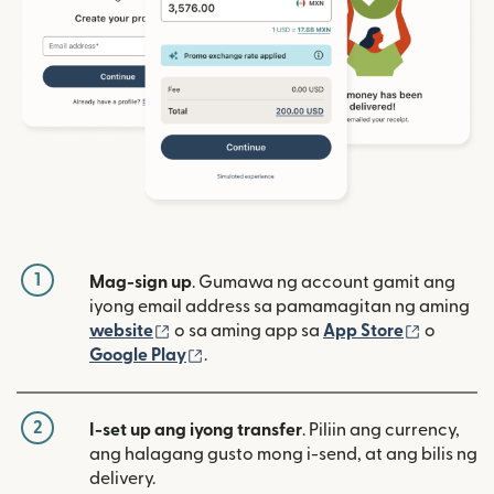
1
Mag-sign up
. Gumawa ng account gamit ang
iyong email address sa pamamagitan ng aming
(bubukas sa bagong window)
(bubuka
website
o sa aming app sa
App Store
o
(bubukas sa bagong window)
Google Play
.
2
I-set up ang iyong transfer
. Piliin ang currency,
ang halagang gusto mong i-send, at ang bilis ng
delivery.