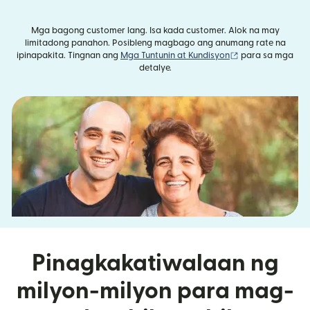
Mga bagong customer lang. Isa kada customer. Alok na may
limitadong panahon. Posibleng magbago ang anumang rate na
(bubukas sa bag
ipinapakita. Tingnan ang
Mga Tuntunin at Kundisyon
para sa mga
detalye.
Pinagkakatiwalaan ng
milyon-milyon para mag-