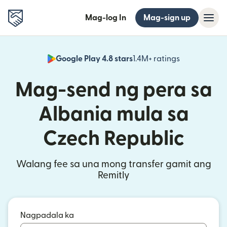
Mag-log In
Mag-sign up
Google Play 4.8 stars
1.4M+ ratings
(bubukas sa
Mag-send ng pera sa
Albania mula sa
Czech Republic
Walang fee sa una mong transfer gamit ang
Remitly
Nagpadala ka