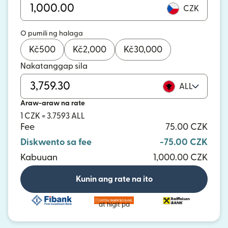
CZK
O pumili ng halaga
Kč
500
Kč
2,000
Kč
30,000
Nakatanggap sila
ALL
Araw-araw na rate
1 CZK = 3.7593 ALL
Fee
75.00 CZK
Diskwento sa fee
-75.00 CZK
Kabuuan
1,000.00 CZK
Kunin ang rate na ito
at higit pa