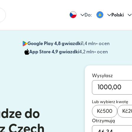
Do:
Polski
Google Play 4,8 gwiazdki
1,4 mln+ ocen
(otwiera 
App Store 4,9 gwiazdki
4,2 mln+ ocen
(otwiera s
Wysyłasz
Lub wybierz kwotę
ądze do
Kč
500
Kč
2
Otrzymują
z Czech