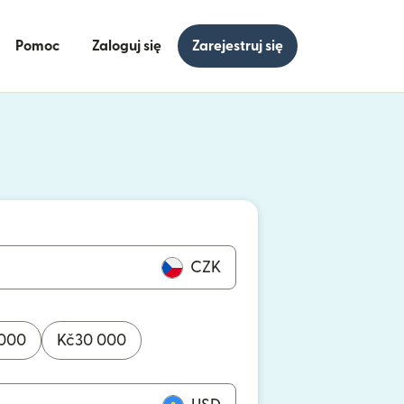
Pomoc
Zaloguj się
Zarejestruj się
się w nowym oknie)
ię w nowym oknie)
CZK
000
Kč
30 000