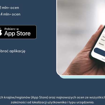
2 mln+ ocen
(otwiera się w nowym oknie)
,4 mln+ ocen
(otwiera się w nowym oknie)
knie)
(otwiera się w nowym oknie)
obrać aplikację
kich krajów/regionów (App Store) oraz najnowszych ocen ze wszystkich
zależności od lokalizacji użytkownika i typu urządzenia.