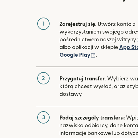
1
Zarejestruj się
. Utwórz konto z
wykorzystaniem swojego adres
pośrednictwem naszej witryny
albo aplikacji w sklepie
App St
(otwiera się w 
Google Play
.
2
Przygotuj transfer
. Wybierz wa
którą chcesz wysłać, oraz szy
dostawy.
3
Podaj szczegóły transferu:
Wpisz
nazwisko odbiorcy, dane kont
informacje bankowe lub dotyc