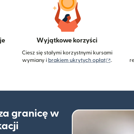
je
Wyjątkowe korzyści
Ciesz się stałymi korzystnymi kursami
(otwiera
wymiany i
brakiem ukrytych opłat
.
r
 za granicę w
kacji