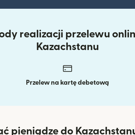
dy realizacji przelewu onli
Kazachstanu
Przelew na kartę debetową
ać pieniądze do Kazachstanu