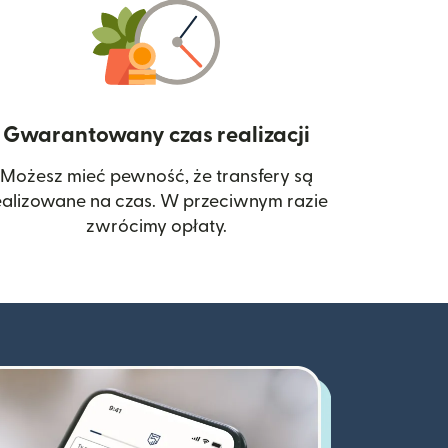
Gwarantowany czas realizacji
Możesz mieć pewność, że transfery są
 się w nowym oknie)
ealizowane na czas. W przeciwnym razie
zwrócimy opłaty.