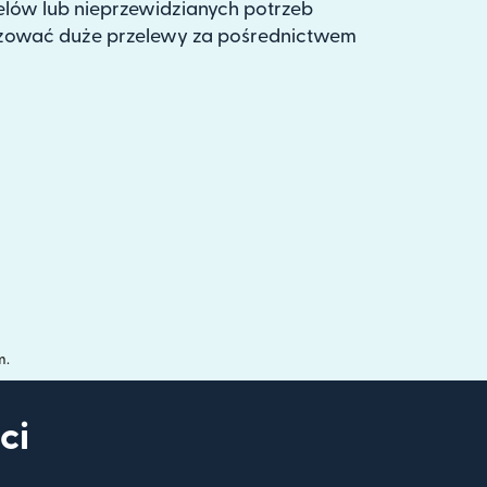
ów lub nieprzewidzianych potrzeb
izować duże przelewy za pośrednictwem
m.
ci