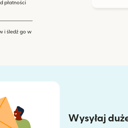
d płatności
w i śledź go w
Wysyłaj duże