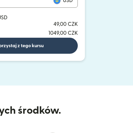
USD
USD
49,00 CZK
1049,00 CZK
orzystaj z tego kursu
nych środków.