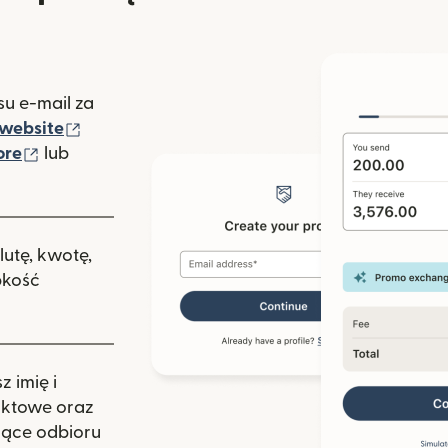
u e-mail za
(otwiera się w nowym oknie)
website
(otwiera się w nowym oknie)
ore
lub
nowym oknie)
lutę, kwotę,
bkość
 imię i
aktowe oraz
zące odbioru