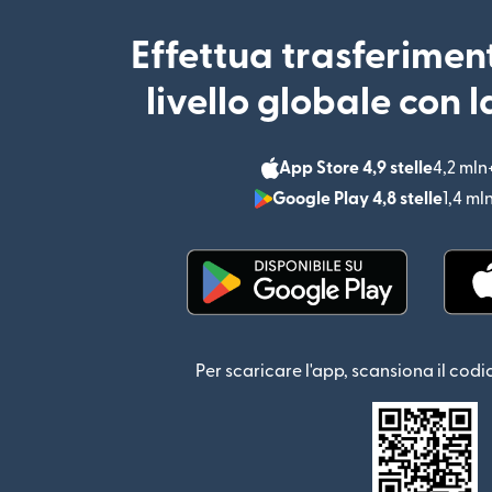
Effettua trasferimen
livello globale con 
App Store 4,9 stelle
4,2 mln
Google Play 4,8 stelle
1,4 ml
(si apre in una nuova fin
Per scaricare l'app, scansiona il codi