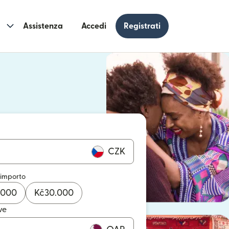
Assistenza
Accedi
Registrati
n una nuova finestra)
 una nuova finestra)
CZK
 importo
.000
Kč
30.000
ve