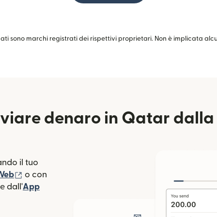
zati sono marchi registrati dei rispettivi proprietari. Non è implicata al
viare denaro in Qatar dalla
ndo il tuo
(si apre in una nuova finestra)
 Web
o con
 dall'
App
estra)
apre in una nuova finestra)