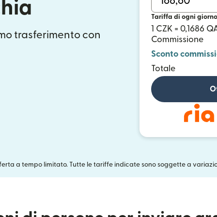
chia
Tariffa di ogni giorn
1 CZK = 0,1686 Q
mo trasferimento con
Commissione
Sconto commiss
Totale
Ot
fferta a tempo limitato. Tutte le tariffe indicate sono soggette a variazi