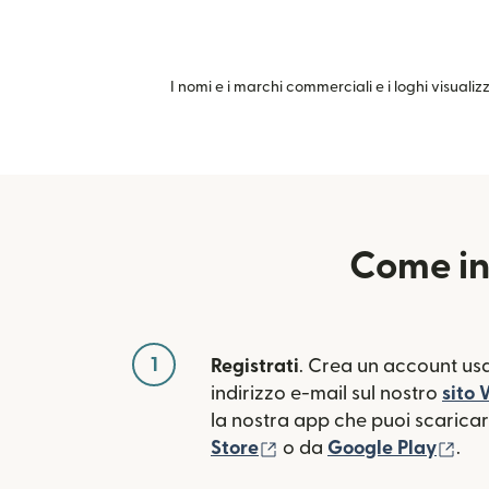
I nomi e i marchi commerciali e i loghi visualiz
Come in
1
Registrati
. Crea un account usa
indirizzo e-mail sul nostro
sito
la nostra app che puoi scaricare
(si apre in una nuova fin
(si 
Store
o da
Google Play
.