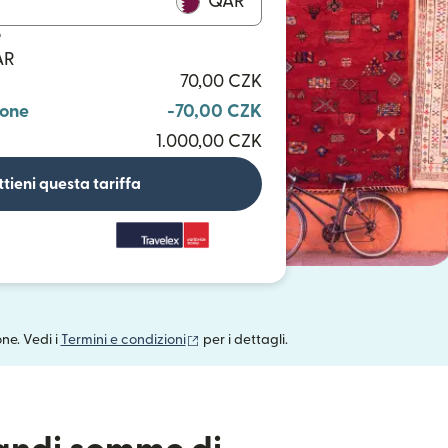
QAR
o
AR
70,00 CZK
ione
-70,00 CZK
1.000,00 CZK
tieni questa tariffa
(si apre in una nuova finestra)
one. Vedi i
Termini e condizioni
per i dettagli.