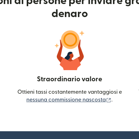
ioni di persone per inviare g
denaro
Straordinario valore
Ottieni tassi costantemente vantaggiosi e
(si apre in
nessuna commissione nascosta
.