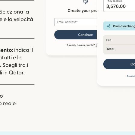
 Seleziona la
e e la velocità
mento:
indica il
tatti e le
 Scegli tra i
 in Qatar.
uo
 reale.