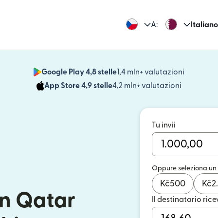
A:
Italiano
Google Play 4,8 stelle
1,4 mln+ valutazioni
(si apre i
App Store 4,9 stelle
4,2 mln+ valutazioni
(si apre in
Tu invii
Oppure seleziona un
Kč
500
Kč
2
in Qatar
Il destinatario rice