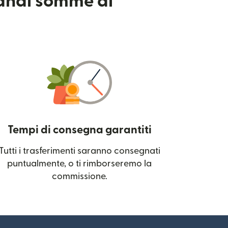
randi somme di
Tempi di consegna garantiti
Tutti i trasferimenti saranno consegnati
 una nuova finestra)
puntualmente, o ti rimborseremo la
commissione.