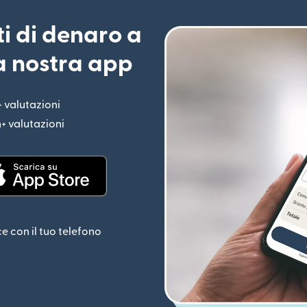
ti di denaro a
la nostra app
+ valutazioni
(si apre in una nuova finestra)
n+ valutazioni
(si apre in una nuova finestra)
estra)
(si apre in una nuova finestra)
ce con il tuo telefono