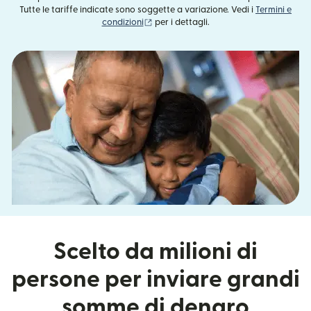
Tutte le tariffe indicate sono soggette a variazione. Vedi i
Termini e
(si apre in una nuova finestra)
condizioni
per i dettagli.
Scelto da milioni di
persone per inviare grandi
somme di denaro