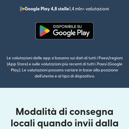
Google Play 4,8 stelle
1,4 mln+ valutazioni
(si apre i
(si apre in una nuova finestra)
Le valutazioni delle app si basano sui dati di tutti i Paesi/regioni
(App Store) e sulle valutazioni più recenti di tutti i Paesi (Google
Play). Le valutazioni possono variare in base alla posizione
dell'utente e al tipo di dispositivo.
Modalità di consegna
locali quando invii dalla