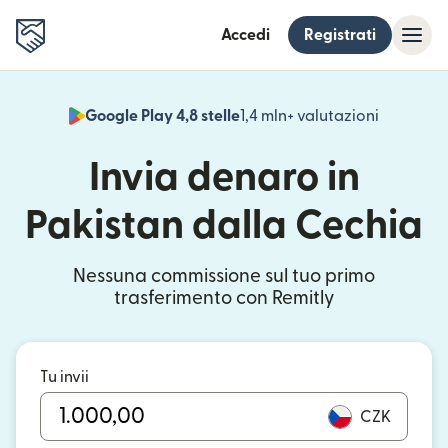
Accedi
Registrati
Google Play 4,8 stelle
1,4 mln+ valutazioni
(si apre i
Invia denaro in
Pakistan dalla Cechia
Nessuna commissione sul tuo primo
trasferimento con Remitly
Tu invii
CZK