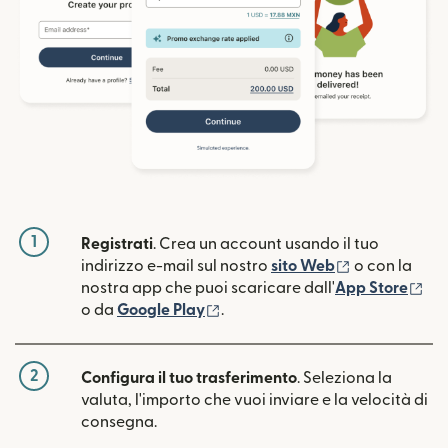
1
Registrati
. Crea un account usando il tuo
(si apre in un
indirizzo e-mail sul nostro
sito Web
o con la
(si
nostra app che puoi scaricare dall'
App Store
(si apre in una nuova finestra)
o da
Google Play
.
2
Configura il tuo trasferimento
. Seleziona la
valuta, l'importo che vuoi inviare e la velocità di
consegna.