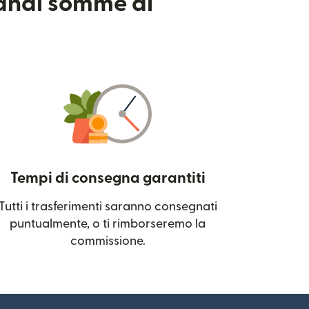
randi somme di
Tempi di consegna garantiti
Tutti i trasferimenti saranno consegnati
 una nuova finestra)
puntualmente, o ti rimborseremo la
commissione.