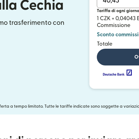
lla Cechia
Tariffa di ogni giorn
1 CZK = 0,04043 
mo trasferimento con
Commissione
Sconto commiss
Totale
Ot
fferta a tempo limitato. Tutte le tariffe indicate sono soggette a variazi