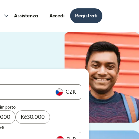
Assistenza
Accedi
Registrati
n una nuova finestra)
 una nuova finestra)
CZK
 importo
.000
Kč
30.000
ve