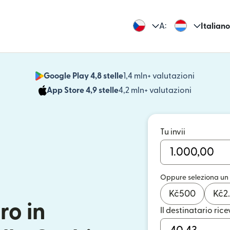
A:
Italiano
Google Play 4,8 stelle
1,4 mln+ valutazioni
(si apre i
App Store 4,9 stelle
4,2 mln+ valutazioni
(si apre in
Tu invii
Oppure seleziona un
Kč
500
Kč
2
ro in
Il destinatario rice