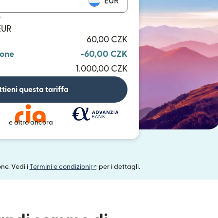
EUR
o
EUR
60,00 CZK
ione
-60,00 CZK
1.000,00 CZK
tieni questa tariffa
e altro ancora
(si apre in una nuova finestra)
one. Vedi i
Termini e condizioni
per i dettagli.