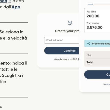
(si apre in una nuova finestra)
 Web
o con
 dall'
App
estra)
apre in una nuova finestra)
 Seleziona la
e e la velocità
mento:
indica il
tatti e le
 Scegli tra i
i in
uo