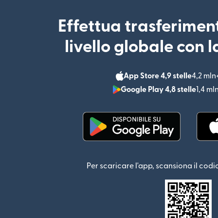
Effettua trasferimen
livello globale con 
App Store 4,9 stelle
4,2 mln
Google Play 4,8 stelle
1,4 ml
(si apre in una nuova fin
Per scaricare l'app, scansiona il codi