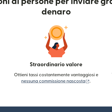
ioni di persone per inviare g
denaro
Straordinario valore
Ottieni tassi costantemente vantaggiosi e
(si apre in
nessuna commissione nascosta
.