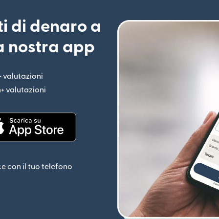
ti di denaro a
la nostra app
+ valutazioni
(si apre in una nuova finestra)
n+ valutazioni
(si apre in una nuova finestra)
estra)
(si apre in una nuova finestra)
ce con il tuo telefono