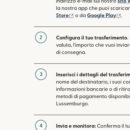
indirizzo e-mail sul nostro
sito
la nostra app che puoi scaricare
(si apre in una nuova fin
(si 
Store
o da
Google Play
.
2
Configura il tuo trasferimento
.
valuta, l'importo che vuoi inviar
di consegna.
3
Inserisci i dettagli del trasferi
nome del destinatario, i suoi con
informazioni bancarie o di ritiro.
metodi di pagamento disponibil
Lussemburgo.
4
Invia e monitora:
Conferma il t