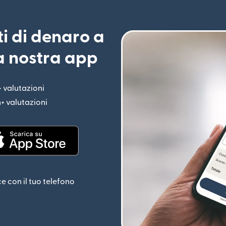
ti di denaro a
la nostra app
+ valutazioni
(si apre in una nuova finestra)
n+ valutazioni
(si apre in una nuova finestra)
estra)
(si apre in una nuova finestra)
ce con il tuo telefono