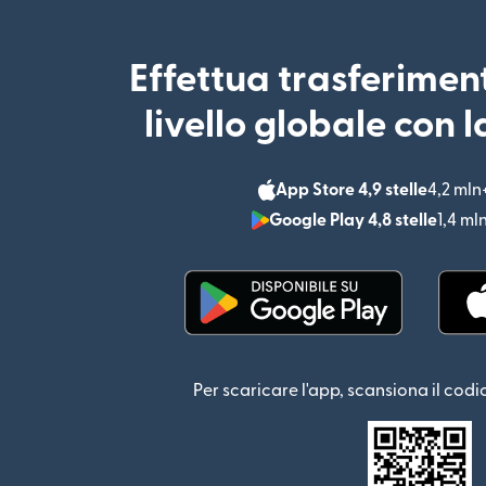
Effettua trasferimen
livello globale con 
App Store 4,9 stelle
4,2 mln
Google Play 4,8 stelle
1,4 ml
(si apre in una nuova fin
Per scaricare l'app, scansiona il codi