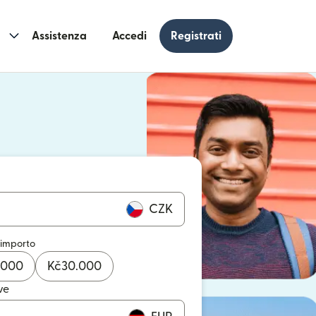
Assistenza
Accedi
Registrati
n una nuova finestra)
 una nuova finestra)
CZK
 importo
.000
Kč
30.000
ve