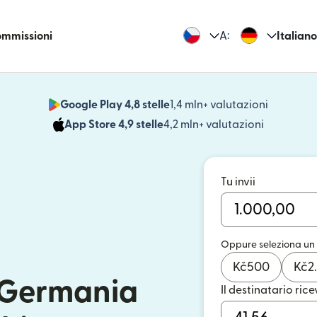
commissioni
A:
Italiano
Google Play 4,8 stelle
1,4 mln+ valutazioni
(si apre i
App Store 4,9 stelle
4,2 mln+ valutazioni
(si apre in
Tu invii
Oppure seleziona un
Kč
500
Kč
2
n Germania
Il destinatario rice