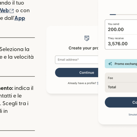
ndo il tuo
(si apre in una nuova finestra)
 Web
o con
 dall'
App
estra)
apre in una nuova finestra)
 Seleziona la
e e la velocità
mento:
indica il
tatti e le
 Scegli tra i
i in