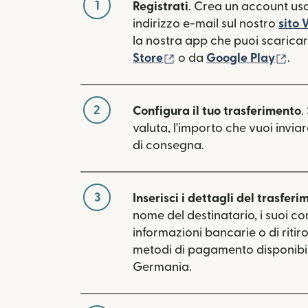
1
Registrati
. Crea un account usa
indirizzo e-mail sul nostro
sito
la nostra app che puoi scaricare
(si apre in una nuova fin
(si 
Store
o da
Google Play
.
2
Configura il tuo trasferimento
.
valuta, l'importo che vuoi inviar
di consegna.
3
Inserisci i dettagli del trasferi
nome del destinatario, i suoi con
informazioni bancarie o di ritiro.
metodi di pagamento disponibil
Germania.