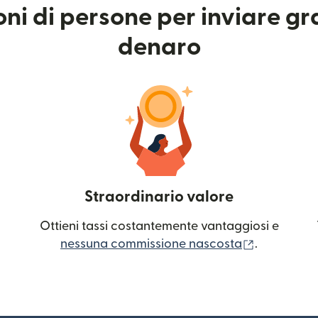
ioni di persone per inviare g
denaro
Straordinario valore
Ottieni tassi costantemente vantaggiosi e
(si apre in
nessuna commissione nascosta
.