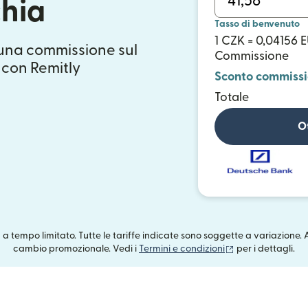
chia
Tasso di benvenuto
1 CZK = 0,04156 
suna commissione sul
Commissione
 con Remitly
Sconto commiss
Totale
Ot
ta a tempo limitato. Tutte le tariffe indicate sono soggette a variazione. 
(si apre in una n
cambio promozionale. Vedi i
Termini e condizioni
per i dettagli.