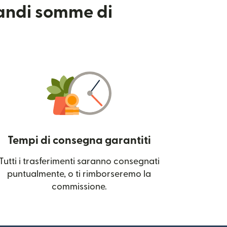
randi somme di
Tempi di consegna garantiti
Tutti i trasferimenti saranno consegnati
 una nuova finestra)
puntualmente, o ti rimborseremo la
commissione.