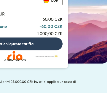
EUR
EUR
60,00 CZK
ione
-60,00 CZK
1.000,00 CZK
tieni questa tariffa
e altro ancora
Ai primi 25.000,00 CZK inviati si applica un tasso di
uova finestra)