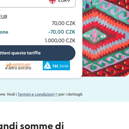
EUR
o
 EUR
70,00 CZK
ione
-70,00 CZK
1.000,00 CZK
tieni questa tariffa
e altro ancora
(si apre in una nuova finestra)
one. Vedi i
Termini e condizioni
per i dettagli.
randi somme di