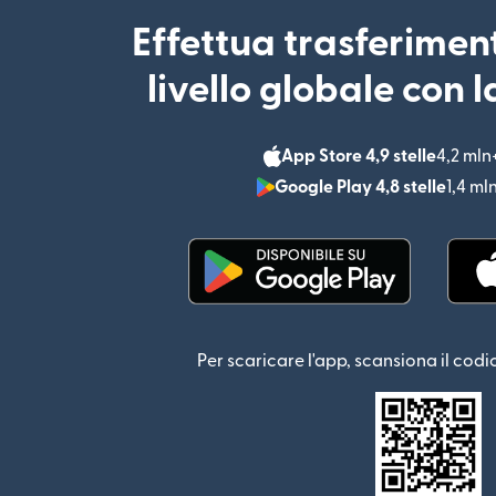
Effettua trasferimen
livello globale con 
App Store 4,9 stelle
4,2 mln
Google Play 4,8 stelle
1,4 ml
(si apre in una nuova fin
Per scaricare l'app, scansiona il codi