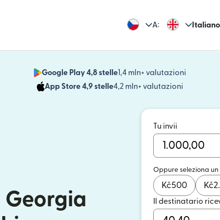
A:
Italiano
Google Play 4,8 stelle
1,4 mln+ valutazioni
(si apre i
App Store 4,9 stelle
4,2 mln+ valutazioni
(si apre in
Tu invii
Oppure seleziona un
Kč
500
Kč
2
n Georgia
Il destinatario rice