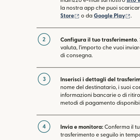
indirizzo e-mail sul nostro
sito
la nostra app che puoi scaricare
(si apre in una nuova fin
(si 
Store
o da
Google Play
.
2
Configura il tuo trasferimento
.
valuta, l'importo che vuoi inviar
di consegna.
3
Inserisci i dettagli del trasferi
nome del destinatario, i suoi con
informazioni bancarie o di ritiro.
metodi di pagamento disponibil
4
Invia e monitora:
Conferma il t
trasferimento e seguilo in tempo