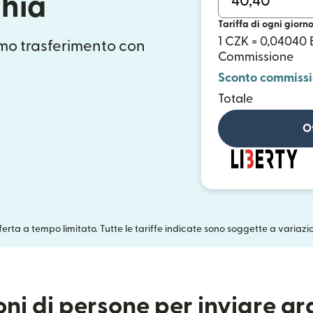
chia
Tariffa di ogni giorn
1 CZK = 0,04040
mo trasferimento con
Commissione
Sconto commiss
Totale
Ot
fferta a tempo limitato. Tutte le tariffe indicate sono soggette a variazi
ioni di persone per inviare g