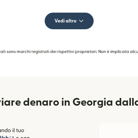
Vedi altro
zati sono marchi registrati dei rispettivi proprietari. Non è implicata al
iare denaro in Georgia dall
ndo il tuo
(si apre in una nuova finestra)