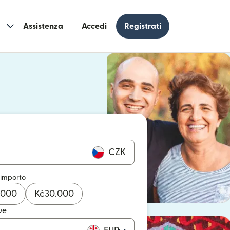
Assistenza
Accedi
Registrati
n una nuova finestra)
 una nuova finestra)
CZK
 importo
.000
Kč
30.000
ve