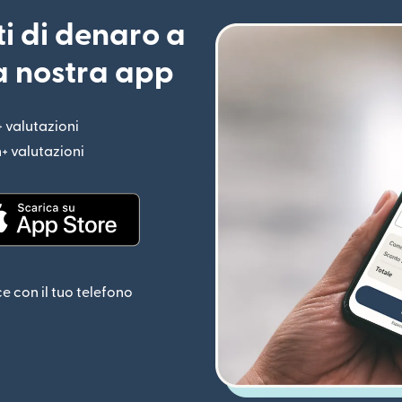
ti di denaro a
la nostra app
+ valutazioni
(si apre in una nuova finestra)
n+ valutazioni
(si apre in una nuova finestra)
estra)
(si apre in una nuova finestra)
ce con il tuo telefono