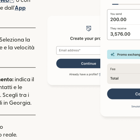
 Web
o con
 dall'
App
estra)
apre in una nuova finestra)
 Seleziona la
e e la velocità
mento:
indica il
tatti e le
 Scegli tra i
i in Georgia.
uo
 reale.