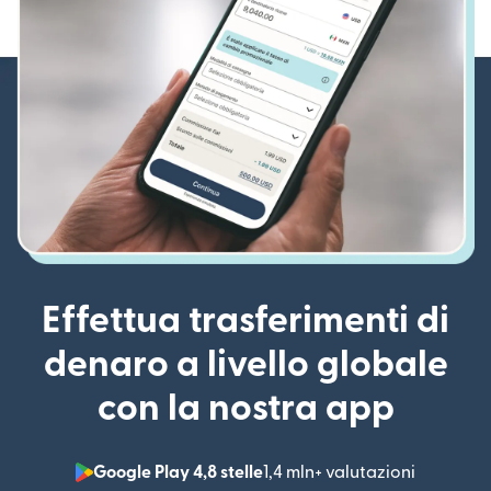
Effettua trasferimenti di
denaro a livello globale
con la nostra app
Google Play 4,8 stelle
1,4 mln+ valutazioni
(si apre i