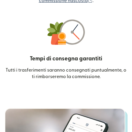
(si apre in una nuo
commissione nascosta
.
Tempi di consegna garantiti
Tutti i trasferimenti saranno consegnati puntualmente, o
ti rimborseremo la commissione.