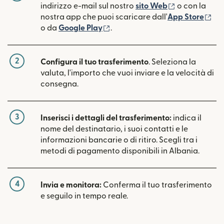
(si apre in un
indirizzo e-mail sul nostro
sito Web
o con la
(si
nostra app che puoi scaricare dall'
App Store
(si apre in una nuova finestra)
o da
Google Play
.
2
Configura il tuo trasferimento
. Seleziona la
valuta, l'importo che vuoi inviare e la velocità di
consegna.
3
Inserisci i dettagli del trasferimento:
indica il
nome del destinatario, i suoi contatti e le
informazioni bancarie o di ritiro. Scegli tra i
metodi di pagamento disponibili in Albania.
4
Invia e monitora:
Conferma il tuo trasferimento
e seguilo in tempo reale.