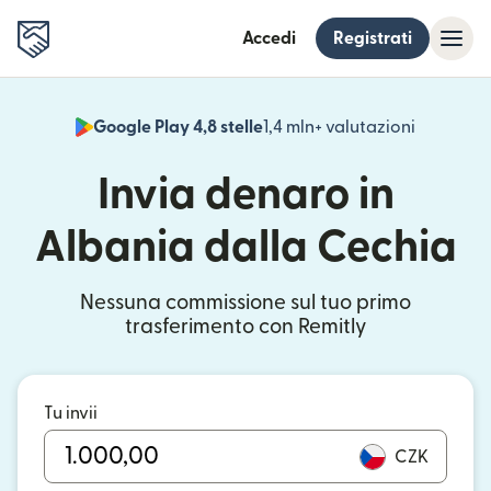
Accedi
Registrati
Google Play 4,8 stelle
1,4 mln+ valutazioni
(si apre i
Invia denaro in
Albania dalla Cechia
Nessuna commissione sul tuo primo
trasferimento con Remitly
Tu invii
CZK