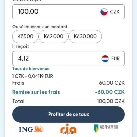
CZK
Ou sélectionnez un montant
Kč
500
Kč
2 000
Kč
30 000
Il reçoit
EUR
Taux de bienvenue
1 CZK = 0,04119 EUR
Frais
60,00 CZK
Remise sur les frais
-60,00 CZK
Total
100,00 CZK
Profiter de ce taux
et plus