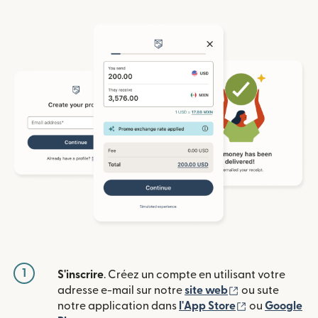
1
S'inscrire
. Créez un compte en utilisant votre
(s'ouvre dans u
adresse e-mail sur notre
site web
ou sute
(s'ouvre dans
notre application dans
l'App Store
ou
Google