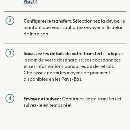
(s'ouvre dans une nouvelle fenêtre)
Play
.
2
Configurer le transfert
. Sélectionnez la devise, le
montant que vous souhaitez envoyer et le délai
de livraison.
3
Saisissez les détails de votre transfert :
Indiquez
le nom de votre destinataire, ses coordonnées
et ses informations bancaires ou de retrait.
Choisissez parmi les moyens de paiement
disponibles en les Pays-Bas.
4
Envoyez et suivez :
Confirmez votre transfert et
suivez-le en temps réel.