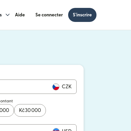
s
Aide
Se connecter
S'inscrire
s une nouvelle fenêtre)
 une nouvelle fenêtre)
CZK
montant
 000
Kč
30 000