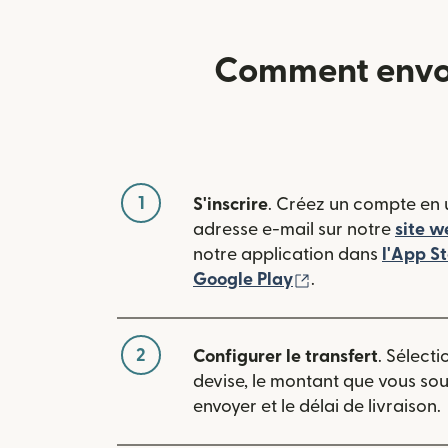
Comment envoy
1
S'inscrire
. Créez un compte en u
adresse e-mail sur notre
site w
notre application dans
l'App S
(s'ouvre dans une
Google Play
.
2
Configurer le transfert
. Sélecti
devise, le montant que vous so
envoyer et le délai de livraison.