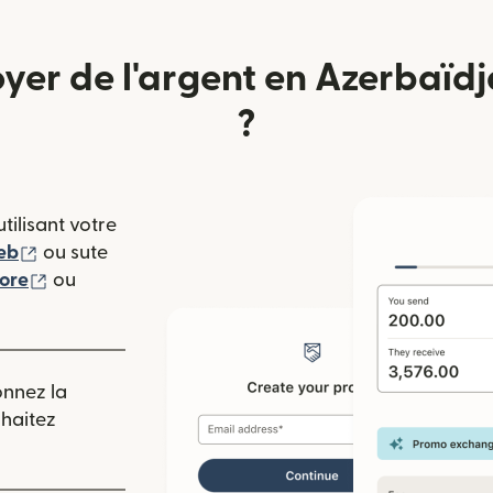
er de l'argent en Azerbaïdj
?
tilisant votre
(s'ouvre dans une nouvelle fenêtre)
eb
ou sute
(s'ouvre dans une nouvelle fenêtre)
tore
ou
 nouvelle fenêtre)
onnez la
uhaitez