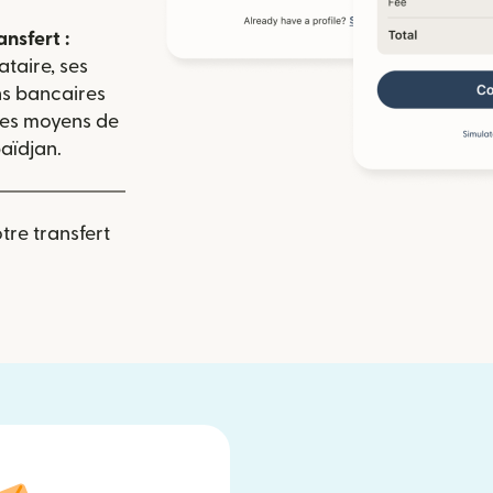
ansfert :
ataire, ses
ns bancaires
 les moyens de
aïdjan.
re transfert