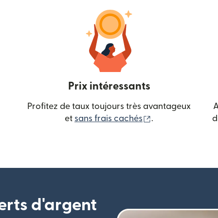
Prix intéressants
Profitez de taux toujours très avantageux
A
(s'ouvre dans une
et
sans frais cachés
.
d
erts d'argent