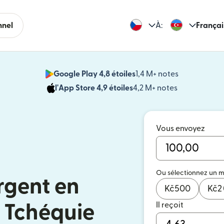
nnel
À:
Françai
Google Play 4,8 étoiles
1,4 M+ notes
(s'ouvre dan
l'App Store 4,9 étoiles
4,2 M+ notes
(s'ouvre dans
Vous envoyez
Ou sélectionnez un 
rgent en
Kč
500
Kč
2
Il reçoit
 Tchéquie