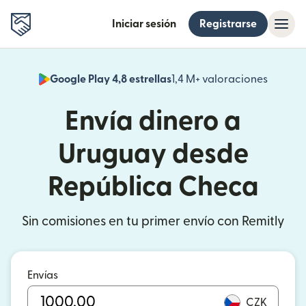
Iniciar sesión
Registrarse
Google Play 4,8 estrellas
1,4 M+ valoraciones
(se abr
Envía dinero a
Uruguay desde
República Checa
Sin comisiones en tu primer envío con Remitly
Envías
CZK