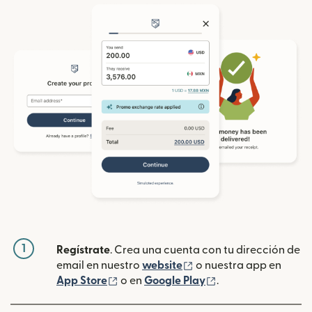
1
Regístrate
. Crea una cuenta con tu dirección de
(se abre en una ventan
email en nuestro
website
o nuestra app en
(se abre en una ventana nueva)
(se abre en una ve
App Store
o en
Google Play
.