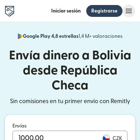
Iniciar sesión
Registrarse
Google Play 4,8 estrellas
1,4 M+ valoraciones
(se abr
Envía dinero a Bolivia
desde República
Checa
Sin comisiones en tu primer envío con Remitly
Envías
CZK