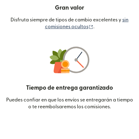
Gran valor
Disfruta siempre de tipos de cambio excelentes y
sin
(se abre en una ven
comisiones ocultos
.
Tiempo de entrega garantizado
Puedes confiar en que los envíos se entregarán a tiempo
o te reembolsaremos los comisiones.