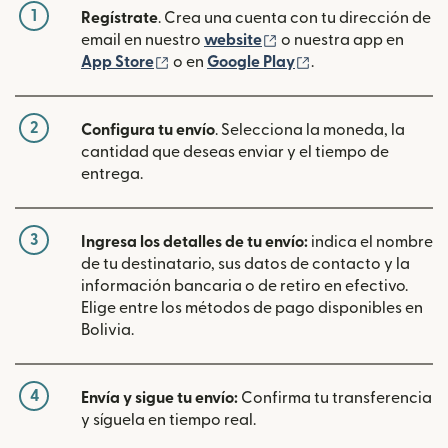
1
Regístrate
. Crea una cuenta con tu dirección de
(se abre en una ventan
email en nuestro
website
o nuestra app en
(se abre en una ventana nueva)
(se abre en una ve
App Store
o en
Google Play
.
2
Configura tu envío
. Selecciona la moneda, la
cantidad que deseas enviar y el tiempo de
entrega.
3
Ingresa los detalles de tu envío:
indica el nombre
de tu destinatario, sus datos de contacto y la
información bancaria o de retiro en efectivo.
Elige entre los métodos de pago disponibles en
Bolivia.
4
Envía y sigue tu envío:
Confirma tu transferencia
y síguela en tiempo real.