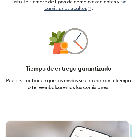
Disfruta siempre de tipos de cambio excelentes y
sin
(se abre en una ven
comisiones ocultos
.
Tiempo de entrega garantizado
Puedes confiar en que los envíos se entregarán a tiempo
o te reembolsaremos los comisiones.