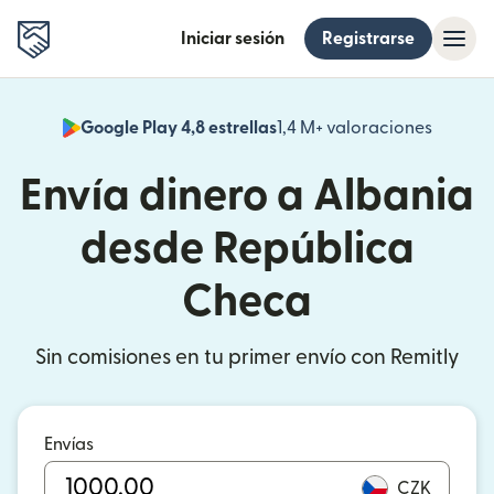
Iniciar sesión
Registrarse
Google Play 4,8 estrellas
1,4 M+ valoraciones
(se abr
Envía dinero a Albania
desde República
Checa
Sin comisiones en tu primer envío con Remitly
Envías
CZK