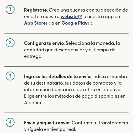
1
Regístrate
. Crea una cuenta con tu dirección de
(se abre en una ventan
email en nuestro
website
o nuestra app en
(se abre en una ventana nueva)
(se abre en una ve
App Store
o en
Google Play
.
2
Configura tu envío
. Selecciona la moneda, la
cantidad que deseas enviar y el tiempo de
entrega.
3
Ingresa los detalles de tu envío:
indica el nombre
de tu destinatario, sus datos de contacto y la
información bancaria o de retiro en efectivo.
Elige entre los métodos de pago disponibles en
Albania.
4
Envía y sigue tu envío:
Confirma tu transferencia
y síguela en tiempo real.