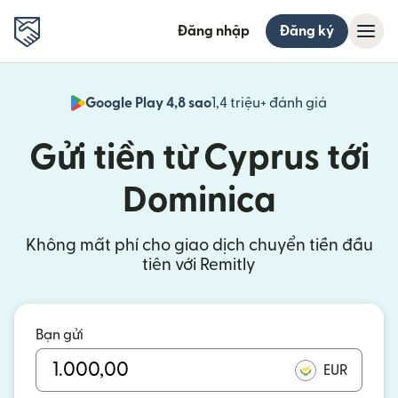
Đăng nhập
Đăng ký
Google Play 4,8 sao
1,4 triệu+ đánh giá
(mở trong 
Gửi tiền từ Cyprus tới
Dominica
Không mất phí cho giao dịch chuyển tiền đầu
tiên với Remitly
Bạn gửi
EUR