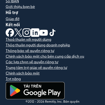
Số IBAN
Giới thiệu bạn bè
Hỗ trợ
Giúp đỡ
Kết nối
(mở trong cửa sổ mới)
(mở trong cửa sổ mới)
(mở trong cửa sổ mới)
(mở trong cửa sổ mới)
(mở trong cửa sổ mới)
(mở trong cửa sổ mới)
Thoả thuận với người dùng
Thỏa thuận người dùng doanh nghiệp
Thông báo về quyền riêng tư
Chính sách bảo mật cho bên cung cấp dịch vụ
Các lựa chọn về quyền riêng tư
Trung tâm trợ giúp về quyền riêng tư
Chính sách bảo mật
Trợ năng
(mở trong cửa sổ mới)
©2012 -
2026
Remitly, Inc.
Bản quyền