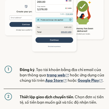
1
Đăng ký
. Tạo tài khoản bằng địa chỉ email của
(mở trong cửa sổ mới)
bạn thông qua
trang web
hoặc ứng dụng của
(mở trong cửa sổ mới)
(mở
chúng tôi trên
App Store
hoặc
Google Play
.
2
Thiết lập giao dịch chuyển tiền
. Chọn đơn vị tiền
tệ, số tiền bạn muốn gửi và tốc độ nhận tiền.