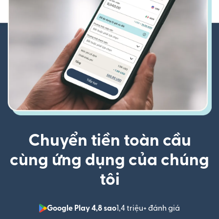
Chuyển tiền toàn cầu
cùng ứng dụng của chúng
tôi
Google Play 4,8 sao
1,4 triệu+ đánh giá
(mở trong 