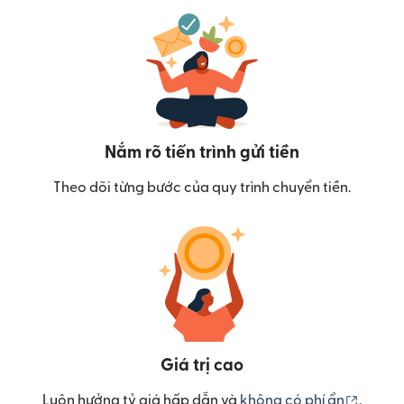
Nắm rõ tiến trình gửi tiền
Theo dõi từng bước của quy trình chuyển tiền.
Giá trị cao
(mở tr
Luôn hưởng tỷ giá hấp dẫn và
không có phí ẩn
.