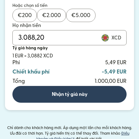
Hoặc chọn số tiền
€
200
€
2.000
€
5.000
Họ nhận tiền
XCD
Tỷ giá hàng ngày
1 EUR = 3,0882 XCD
Phí
5,49 EUR
Chiết khấu phí
-5,49 EUR
Tổng
1.000,00 EUR
Nhận tỷ giá này
Chỉ dành cho khách hàng mới. Áp dụng một lần cho mỗi khách hàng.
Ưu đãi có thời hạn. Tỷ giá hiển thị có thể thay đổi. Tham khảo
Điều
(mở trong cửa sổ mới)