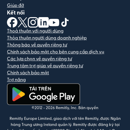
Giúp đỡ
Kết nối
(mở trong cửa sổ mới)
(mở trong cửa sổ mới)
(mở trong cửa sổ mới)
(mở trong cửa sổ mới)
(mở trong cửa sổ mới)
(mở trong cửa sổ mới)
Thoả thuận với người dùng
Thỏa thuận người dùng doanh nghiệp
Thông báo về quyền riêng tư
Chính sách bảo mật cho bên cung cấp dịch vụ
Các lựa chọn về quyền riêng tư
Trung tâm trợ giúp về quyền riêng tư
Chính sách bảo mật
Trợ năng
(mở trong cửa sổ mới)
©2012 -
2026
Remitly, Inc.
Bản quyền
Remitly Europe Limited, giao dịch với tên Remitly, được Ngân
hàng Trung ương Ireland quản lý. Remitly được đăng ký tại