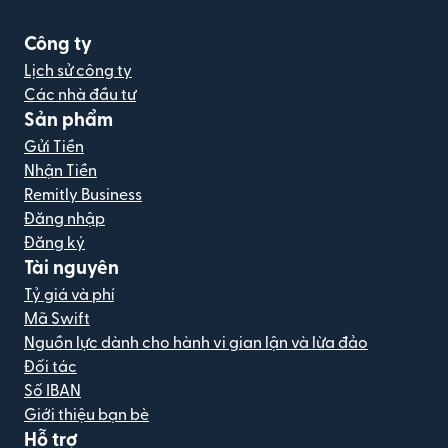
Công ty
Lịch sử công ty
Các nhà đầu tư
Sản phẩm
Gửi Tiền
Nhận Tiền
Remitly Business
Đăng nhập
Đăng ký
Tài nguyên
Tỷ giá và phí
Mã Swift
Nguồn lực dành cho hành vi gian lận và lừa đảo
Đối tác
Số IBAN
Giới thiệu bạn bè
Hỗ trợ