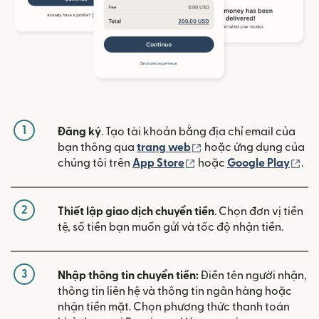
1
Đăng ký
. Tạo tài khoản bằng địa chỉ email của
(mở trong cửa sổ mới)
bạn thông qua
trang web
hoặc ứng dụng của
(mở trong cửa sổ mới)
(mở
chúng tôi trên
App Store
hoặc
Google Play
.
2
Thiết lập giao dịch chuyển tiền
. Chọn đơn vị tiền
tệ, số tiền bạn muốn gửi và tốc độ nhận tiền.
3
Nhập thông tin chuyển tiền:
Điền tên người nhận,
thông tin liên hệ và thông tin ngân hàng hoặc
nhận tiền mặt. Chọn phương thức thanh toán