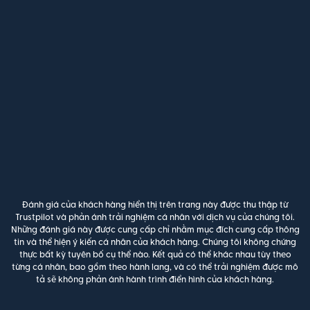
Đánh giá của khách hàng hiển thị trên trang này được thu thập từ
Trustpilot và phản ánh trải nghiệm cá nhân với dịch vụ của chúng tôi.
Những đánh giá này được cung cấp chỉ nhằm mục đích cung cấp thông
tin và thể hiện ý kiến cá nhân của khách hàng. Chúng tôi không chứng
thực bất kỳ tuyên bố cụ thể nào. Kết quả có thể khác nhau tùy theo
từng cá nhân, bao gồm theo hành lang, và có thể trải nghiệm được mô
tả sẽ không phản ánh hành trình điển hình của khách hàng.