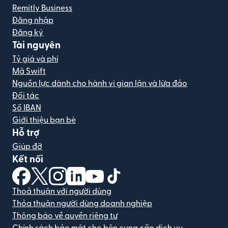
Remitly Business
Đăng nhập
Đăng ký
Tài nguyên
Tỷ giá và phí
Mã Swift
Nguồn lực dành cho hành vi gian lận và lừa đảo
Đối tác
Số IBAN
Giới thiệu bạn bè
Hỗ trợ
Giúp đỡ
Kết nối
(mở trong cửa sổ mới)
(mở trong cửa sổ mới)
(mở trong cửa sổ mới)
(mở trong cửa sổ mới)
(mở trong cửa sổ mới)
(mở trong cửa sổ mới)
Thoả thuận với người dùng
Thỏa thuận người dùng doanh nghiệp
Thông báo về quyền riêng tư