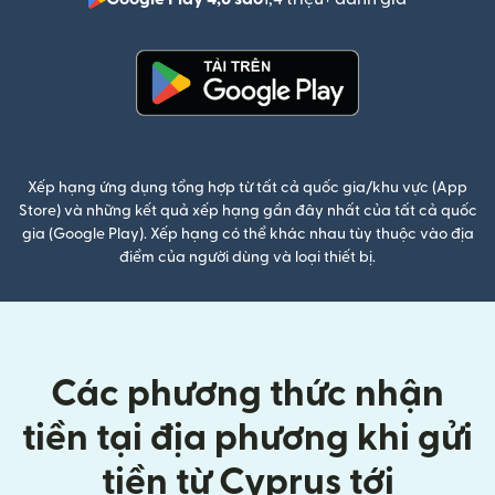
(mở trong 
(mở trong cửa sổ mới)
Xếp hạng ứng dụng tổng hợp từ tất cả quốc gia/khu vực (App
Store) và những kết quả xếp hạng gần đây nhất của tất cả quốc
gia (Google Play). Xếp hạng có thể khác nhau tùy thuộc vào địa
điểm của người dùng và loại thiết bị.
Các phương thức nhận
tiền tại địa phương khi gửi
tiền từ Cyprus tới