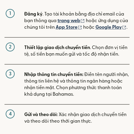
1
Đăng ký
. Tạo tài khoản bằng địa chỉ email của
(mở trong cửa sổ mới)
bạn thông qua
trang web
hoặc ứng dụng của
(mở trong cửa sổ mới)
(mở
chúng tôi trên
App Store
hoặc
Google Play
.
2
Thiết lập giao dịch chuyển tiền
. Chọn đơn vị tiền
tệ, số tiền bạn muốn gửi và tốc độ nhận tiền.
3
Nhập thông tin chuyển tiền:
Điền tên người nhận,
thông tin liên hệ và thông tin ngân hàng hoặc
nhận tiền mặt. Chọn phương thức thanh toán
khả dụng tại Bahamas.
4
Gửi và theo dõi:
Xác nhận giao dịch chuyển tiền
và theo dõi theo thời gian thực.