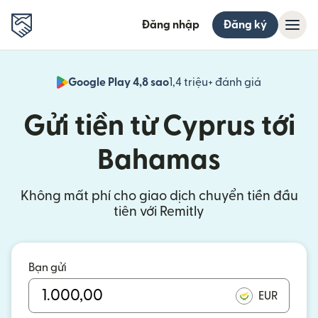
Đăng nhập
Đăng ký
Google Play 4,8 sao
1,4 triệu+ đánh giá
(mở trong 
Gửi tiền từ Cyprus tới
Bahamas
Không mất phí cho giao dịch chuyển tiền đầu
tiên với Remitly
Bạn gửi
EUR