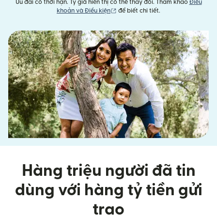
Ưu đãi có thời hạn. Tỷ giá hiển thị có thể thay đổi. Tham khảo
Điều
(mở trong cửa sổ mới)
khoản và Điều kiện
để biết chi tiết.
Hàng triệu người đã tin
dùng với hàng tỷ tiền gửi
trao