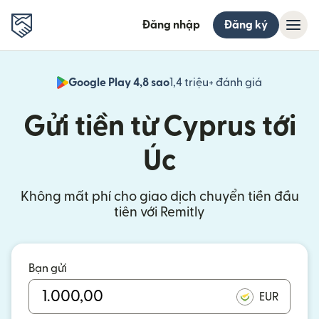
Đăng nhập
Đăng ký
Google Play 4,8 sao
1,4 triệu+ đánh giá
(mở trong 
Gửi tiền từ Cyprus tới
Úc
Không mất phí cho giao dịch chuyển tiền đầu
tiên với Remitly
Bạn gửi
EUR