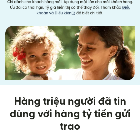
Chỉ dành cho khách hàng mới. Áp dụng một lần cho mỗi khách hàng.
Ưu đãi có thời hạn. Tỷ giá hiển thị có thể thay đổi. Tham khảo
Điều
(mở trong cửa sổ mới)
khoản và Điều kiện
để biết chi tiết.
Hàng triệu người đã tin
dùng với hàng tỷ tiền gửi
trao