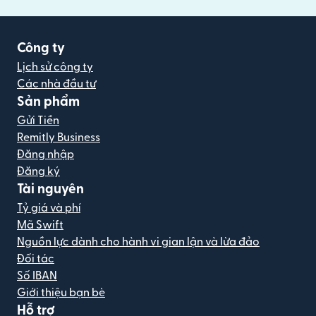
Công ty
Lịch sử công ty
Các nhà đầu tư
Sản phẩm
Gửi Tiền
Remitly Business
Đăng nhập
Đăng ký
Tài nguyên
Tỷ giá và phí
Mã Swift
Nguồn lực dành cho hành vi gian lận và lừa đảo
Đối tác
Số IBAN
Giới thiệu bạn bè
Hỗ trợ