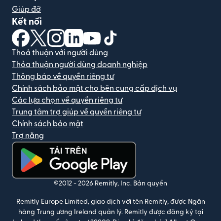
Giúp đỡ
Kết nối
(mở trong cửa sổ mới)
(mở trong cửa sổ mới)
(mở trong cửa sổ mới)
(mở trong cửa sổ mới)
(mở trong cửa sổ mới)
(mở trong cửa sổ mới)
Thoả thuận với người dùng
Thỏa thuận người dùng doanh nghiệp
Thông báo về quyền riêng tư
Chính sách bảo mật cho bên cung cấp dịch vụ
Các lựa chọn về quyền riêng tư
Trung tâm trợ giúp về quyền riêng tư
Chính sách bảo mật
Trợ năng
(mở trong cửa sổ mới)
©2012 -
2026
Remitly, Inc.
Bản quyền
Remitly Europe Limited, giao dịch với tên Remitly, được Ngân
hàng Trung ương Ireland quản lý. Remitly được đăng ký tại