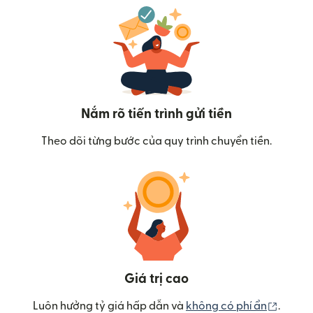
Nắm rõ tiến trình gửi tiền
Theo dõi từng bước của quy trình chuyển tiền.
Giá trị cao
(mở tr
Luôn hưởng tỷ giá hấp dẫn và
không có phí ẩn
.