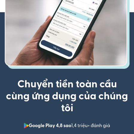
Chuyển tiền toàn cầu
cùng ứng dụng của chúng
tôi
Google Play 4,8 sao
1,4 triệu+ đánh giá
(mở trong 