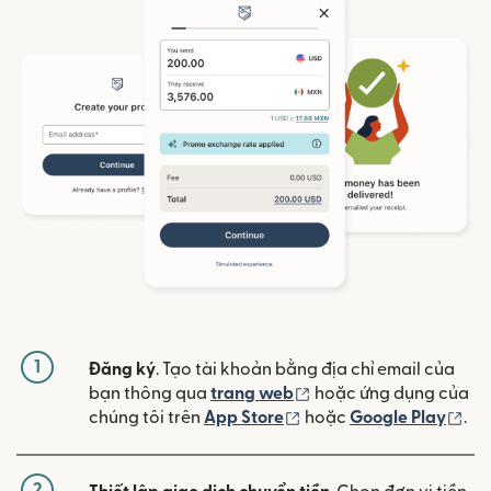
1
Đăng ký
. Tạo tài khoản bằng địa chỉ email của
(mở trong cửa sổ mới)
bạn thông qua
trang web
hoặc ứng dụng của
(mở trong cửa sổ mới)
(mở
chúng tôi trên
App Store
hoặc
Google Play
.
2