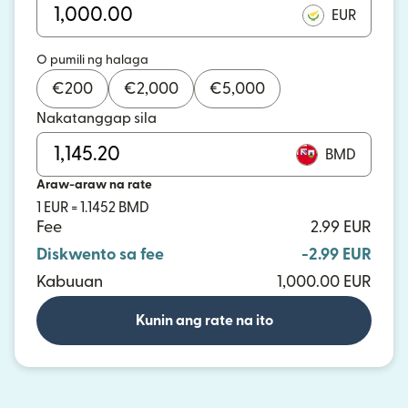
EUR
O pumili ng halaga
€
200
€
2,000
€
5,000
Nakatanggap sila
BMD
Araw-araw na rate
1 EUR = 1.1452 BMD
Fee
2.99 EUR
Diskwento sa fee
-2.99 EUR
Kabuuan
1,000.00 EUR
Kunin ang rate na ito