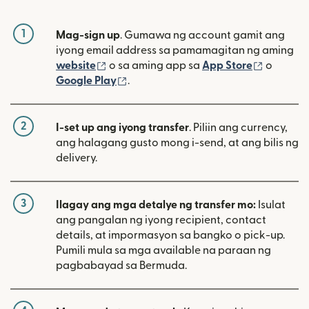
1
Mag-sign up
. Gumawa ng account gamit ang
iyong email address sa pamamagitan ng aming
(bubukas sa bagong window)
(bubuka
website
o sa aming app sa
App Store
o
(bubukas sa bagong window)
Google Play
.
2
I-set up ang iyong transfer
. Piliin ang currency,
ang halagang gusto mong i-send, at ang bilis ng
delivery.
3
Ilagay ang mga detalye ng transfer mo:
Isulat
ang pangalan ng iyong recipient, contact
details, at impormasyon sa bangko o pick-up.
Pumili mula sa mga available na paraan ng
pagbabayad sa Bermuda.