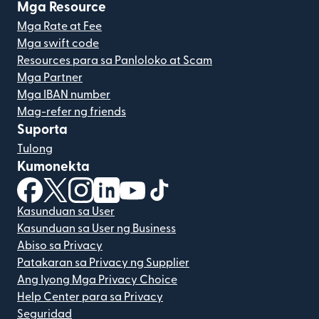
Mga Resource
Mga Rate at Fee
Mga swift code
Resources para sa Panloloko at Scam
Mga Partner
Mga IBAN number
Mag-refer ng friends
Suporta
Tulong
Kumonekta
(bubukas sa bagong window)
(bubukas sa bagong window)
(bubukas sa bagong window)
(bubukas sa bagong window)
(bubukas sa bagong window)
(bubukas sa bagong windo
Kasunduan sa User
Kasunduan sa User ng Business
Abiso sa Privacy
Patakaran sa Privacy ng Supplier
Ang Iyong Mga Privacy Choice
Help Center para sa Privacy
Seguridad