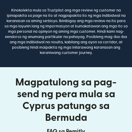
Kinokolekta mula sa Trustpilot ang mga review ng customer na
ipinapakita sa page na ito at nagpapakita ito ng mga indibidwal na
karanasan sa aming serbisyo. Ibinibigay ang mga review na ito para
sa mga layunin lang ng impormasyon at kumakatawan ang mga ito sa
mga personal na opinyon ng aming mga customer. Hindi kami nag-
eendorso ng anumang partikular na pahayag. Posibleng mag-iba-iba
ang mga indibidwal na resulta, kabilang ang ayon sa corridor, at
posibleng hindi maipakita ng mga inilarawang karanasan ang
karaniwang customer journey.
Magpatulong sa pag-
send ng pera mula sa
Cyprus patungo sa
Bermuda
FAQ sa Remitly