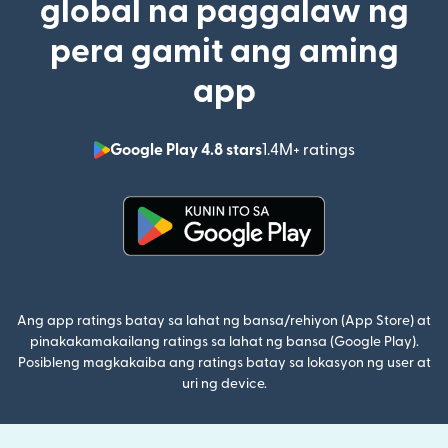
global na paggalaw ng
pera gamit ang aming
app
Google Play 4.8 stars
1.4M+ ratings
(bubukas sa
(bubukas sa bagong window)
Ang app ratings batay sa lahat ng bansa/rehiyon (App Store) at
pinakakamakailang ratings sa lahat ng bansa (Google Play).
Posibleng magkakaiba ang ratings batay sa lokasyon ng user at
uri ng device.