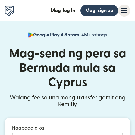
Mag-log In
Mag-sign up
Google Play 4.8 stars
1.4M+ ratings
(bubukas sa
Mag-send ng pera sa
Bermuda mula sa
Cyprus
Walang fee sa una mong transfer gamit ang
Remitly
Nagpadala ka