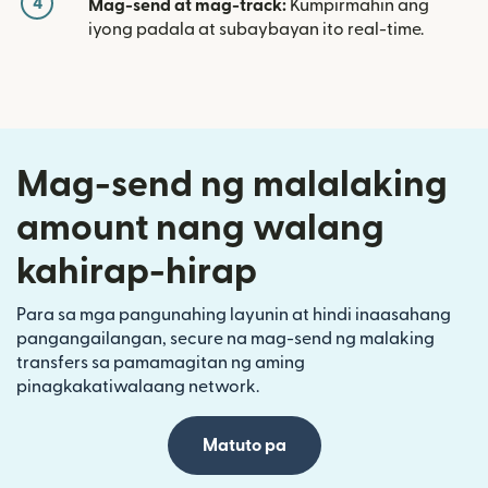
4
Mag-send at mag-track:
Kumpirmahin ang
iyong padala at subaybayan ito real-time.
Mag-send ng malalaking
amount nang walang
kahirap-hirap
Para sa mga pangunahing layunin at hindi inaasahang
pangangailangan, secure na mag-send ng malaking
transfers sa pamamagitan ng aming
pinagkakatiwalaang network.
Matuto pa