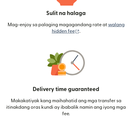
Sulit na halaga
Mag-enjoy sa palaging magagandang rate at
walang
(bubukas sa bagong wi
hidden fee
.
Delivery time guaranteed
Makakatiyak kang maihahatid ang mga transfer sa
itinakdang oras kundi ay ibabalik namin ang iyong mga
fee.