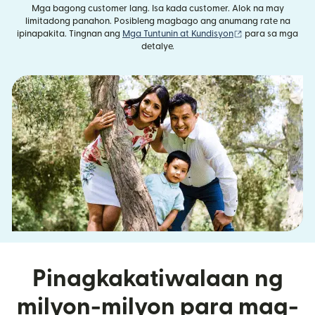
Mga bagong customer lang. Isa kada customer. Alok na may
limitadong panahon. Posibleng magbago ang anumang rate na
(bubukas sa bag
ipinapakita. Tingnan ang
Mga Tuntunin at Kundisyon
para sa mga
detalye.
Pinagkakatiwalaan ng
milyon-milyon para mag-