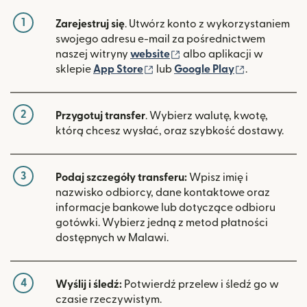
1
Zarejestruj się
. Utwórz konto z wykorzystaniem
swojego adresu e-mail za pośrednictwem
(otwiera się w nowym ok
naszej witryny
website
albo aplikacji w
(otwiera się w nowym oknie)
(otwiera si
sklepie
App Store
lub
Google Play
.
2
Przygotuj transfer
. Wybierz walutę, kwotę,
którą chcesz wysłać, oraz szybkość dostawy.
3
Podaj szczegóły transferu:
Wpisz imię i
nazwisko odbiorcy, dane kontaktowe oraz
informacje bankowe lub dotyczące odbioru
gotówki. Wybierz jedną z metod płatności
dostępnych w Malawi.
4
Wyślij i śledź:
Potwierdź przelew i śledź go w
czasie rzeczywistym.