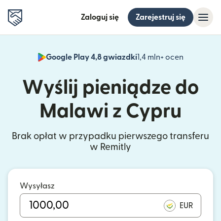
Zaloguj się
Zarejestruj się
Google Play 4,8 gwiazdki
1,4 mln+ ocen
(otwiera 
Wyślij pieniądze do
Malawi z Cypru
Brak opłat w przypadku pierwszego transferu
w Remitly
Wysyłasz
EUR