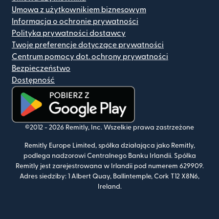
Umowa z użytkownikiem biznesowym
Informacja o ochronie prywatności
Polityka prywatności dostawcy
Twoje preferencje dotyczące prywatności
Centrum pomocy dot. ochrony prywatności
Bezpieczeństwo
Dostępność
(otwiera się w nowym oknie)
©2012 -
2026
Remitly, Inc.
Wszelkie prawa zastrzeżone
Remitly Europe Limited, spółka działająca jako Remitly,
podlega nadzorowi Centralnego Banku Irlandii. Spółka
Remitly jest zarejestrowana w Irlandii pod numerem 629909.
Adres siedziby: 1 Albert Quay, Ballintemple, Cork T12 X8N6,
Ireland.