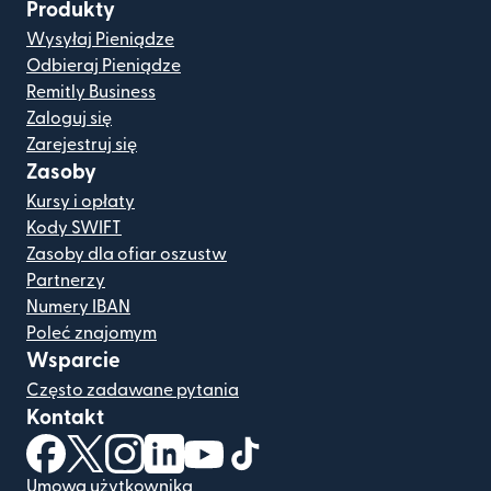
Produkty
Wysyłaj Pieniądze
Odbieraj Pieniądze
Remitly Business
Zaloguj się
Zarejestruj się
Zasoby
Kursy i opłaty
Kody SWIFT
Zasoby dla ofiar oszustw
Partnerzy
Numery IBAN
Poleć znajomym
Wsparcie
Często zadawane pytania
Kontakt
(otwiera się w nowym oknie)
(otwiera się w nowym oknie)
(otwiera się w nowym oknie)
(otwiera się w nowym oknie)
(otwiera się w nowym oknie)
(otwiera się w nowym oknie
Umowa użytkownika