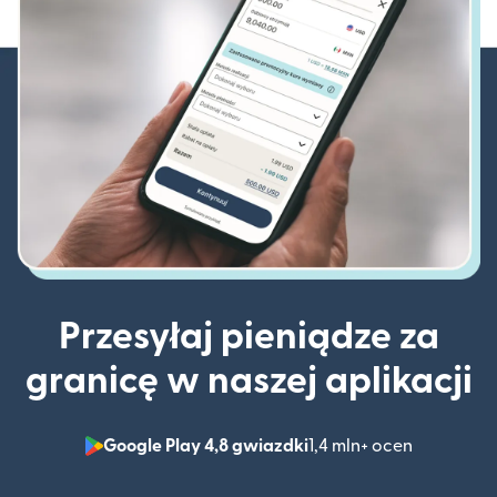
Przesyłaj pieniądze za
granicę w naszej aplikacji
Google Play 4,8 gwiazdki
1,4 mln+ ocen
(otwiera 