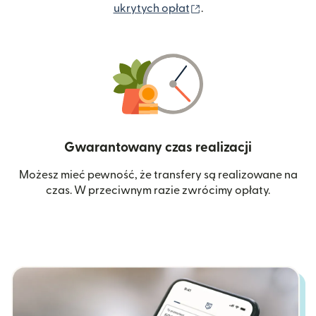
(otwiera się w nowym 
ukrytych opłat
.
Gwarantowany czas realizacji
Możesz mieć pewność, że transfery są realizowane na
czas. W przeciwnym razie zwrócimy opłaty.