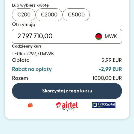
Lub wybierz kwotę
€
200
€
2000
€
5000
Otrzymują
MWK
Codzienny kurs
1 EUR = 2797,71 MWK
Opłata
2,99 EUR
Rabat na opłaty
-2,99 EUR
Razem
1000,00 EUR
Skorzystaj z tego kursu
i więcej