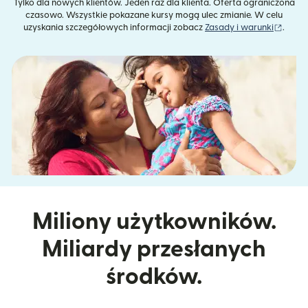
Tylko dla nowych klientów. Jeden raz dla klienta. Oferta ograniczona
czasowo. Wszystkie pokazane kursy mogą ulec zmianie. W celu
(otwie
uzyskania szczegółowych informacji zobacz
Zasady i warunki
.
Miliony użytkowników.
Miliardy przesłanych
środków.