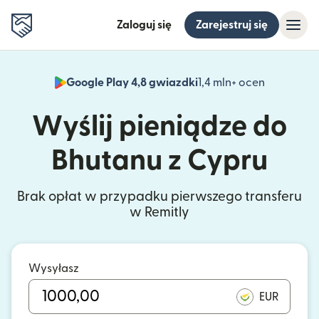
Zaloguj się
Zarejestruj się
Google Play 4,8 gwiazdki
1,4 mln+ ocen
(otwiera 
Wyślij pieniądze do
Bhutanu z Cypru
Brak opłat w przypadku pierwszego transferu
w Remitly
Wysyłasz
EUR