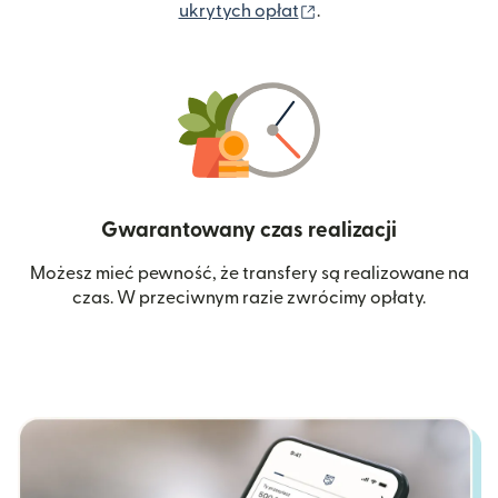
(otwiera się w nowym 
ukrytych opłat
.
Gwarantowany czas realizacji
Możesz mieć pewność, że transfery są realizowane na
czas. W przeciwnym razie zwrócimy opłaty.