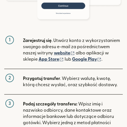
1
Zarejestruj się
. Utwórz konto z wykorzystaniem
swojego adresu e-mail za pośrednictwem
(otwiera się w nowym ok
naszej witryny
website
albo aplikacji w
(otwiera się w nowym oknie)
(otwiera si
sklepie
App Store
lub
Google Play
.
2
Przygotuj transfer
. Wybierz walutę, kwotę,
którą chcesz wysłać, oraz szybkość dostawy.
3
Podaj szczegóły transferu:
Wpisz imię i
nazwisko odbiorcy, dane kontaktowe oraz
informacje bankowe lub dotyczące odbioru
gotówki. Wybierz jedną z metod płatności