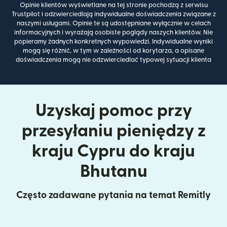
Opinie klientów wyświetlane na tej stronie pochodzą z serwisu
Trustpilot i odzwierciedlają indywidualne doświadczenia związane z
naszymi usługami. Opinie te są udostępniane wyłącznie w celach
informacyjnych i wyrażają osobiste poglądy naszych klientów. Nie
popieramy żadnych konkretnych wypowiedzi. Indywidualne wyniki
mogą się różnić, w tym w zależności od korytarza, a opisane
doświadczenia mogą nie odzwierciedlać typowej sytuacji klienta
Uzyskaj pomoc przy
przesyłaniu pieniędzy z
kraju Cypru do kraju
Bhutanu
Często zadawane pytania na temat Remitly