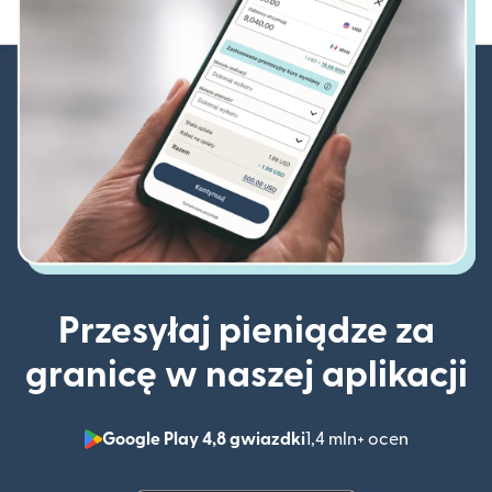
Przesyłaj pieniądze za
granicę w naszej aplikacji
Google Play 4,8 gwiazdki
1,4 mln+ ocen
(otwiera 