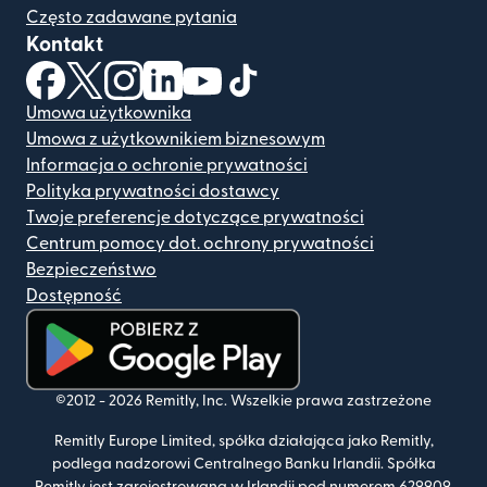
Często zadawane pytania
Kontakt
(otwiera się w nowym oknie)
(otwiera się w nowym oknie)
(otwiera się w nowym oknie)
(otwiera się w nowym oknie)
(otwiera się w nowym oknie)
(otwiera się w nowym oknie
Umowa użytkownika
Umowa z użytkownikiem biznesowym
Informacja o ochronie prywatności
Polityka prywatności dostawcy
Twoje preferencje dotyczące prywatności
Centrum pomocy dot. ochrony prywatności
Bezpieczeństwo
Dostępność
(otwiera się w nowym oknie)
©2012 -
2026
Remitly, Inc.
Wszelkie prawa zastrzeżone
Remitly Europe Limited, spółka działająca jako Remitly,
podlega nadzorowi Centralnego Banku Irlandii. Spółka
Remitly jest zarejestrowana w Irlandii pod numerem 629909.