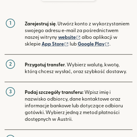
1
Zarejestruj się
. Utwórz konto z wykorzystaniem
swojego adresu e-mail za pośrednictwem
(otwiera się w nowym ok
naszej witryny
website
albo aplikacji w
(otwiera się w nowym oknie)
(otwiera si
sklepie
App Store
lub
Google Play
.
2
Przygotuj transfer
. Wybierz walutę, kwotę,
którą chcesz wysłać, oraz szybkość dostawy.
3
Podaj szczegóły transferu:
Wpisz imię i
nazwisko odbiorcy, dane kontaktowe oraz
informacje bankowe lub dotyczące odbioru
gotówki. Wybierz jedną z metod płatności
dostępnych w Austrii.