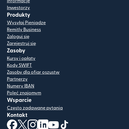
Informacje
Inwestorzy
Produkty
Wysyłaj Pieniądze
Remitly Business
Zaloguj się
Zarejestruj się
Zasoby
Kursy i opłaty
Kody SWIFT
Zasoby dla ofiar oszustw
Partnerzy
Numery IBAN
Poleć znajomym
Wsparcie
Często zadawane pytania
Kontakt
(otwiera się w nowym oknie)
(otwiera się w nowym oknie)
(otwiera się w nowym oknie)
(otwiera się w nowym oknie)
(otwiera się w nowym oknie)
(otwiera się w nowym oknie