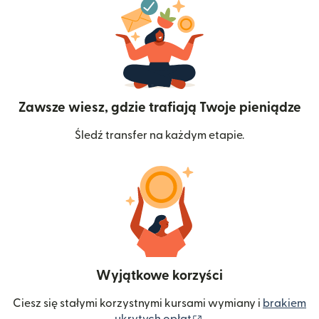
Zawsze wiesz, gdzie trafiają Twoje pieniądze
Śledź transfer na każdym etapie.
Wyjątkowe korzyści
Ciesz się stałymi korzystnymi kursami wymiany i
brakiem
(otwiera się w nowym 
ukrytych opłat
.