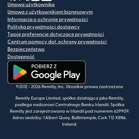
Umowa użytkownika
Umowa z użytkownikiem biznesowym
Informacja o ochronie prywatności
Polityka prywatności dostawcy
Twoje preferencje dotyczące prywatności
Centrum pomocy dot. ochrony prywatności
Bezpieczeństwo
Dostępność
(otwiera się w nowym oknie)
©2012 -
2026
Remitly, Inc.
Wszelkie prawa zastrzeżone
Remitly Europe Limited, spółka działająca jako Remitly,
podlega nadzorowi Centralnego Banku Irlandii. Spółka
Remitly jest zarejestrowana w Irlandii pod numerem 629909.
Adres siedziby: 1 Albert Quay, Ballintemple, Cork T12 X8N6,
Ireland.