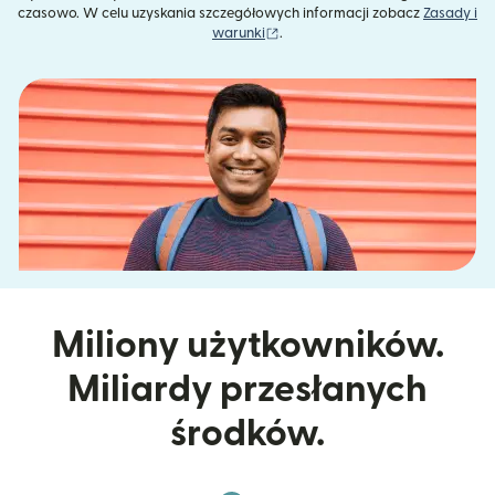
czasowo. W celu uzyskania szczegółowych informacji zobacz
Zasady i
(otwiera się w nowym oknie)
warunki
.
Miliony użytkowników.
Miliardy przesłanych
środków.