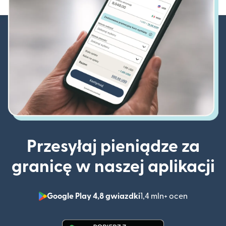
Przesyłaj pieniądze za
granicę w naszej aplikacji
Google Play 4,8 gwiazdki
1,4 mln+ ocen
(otwiera 