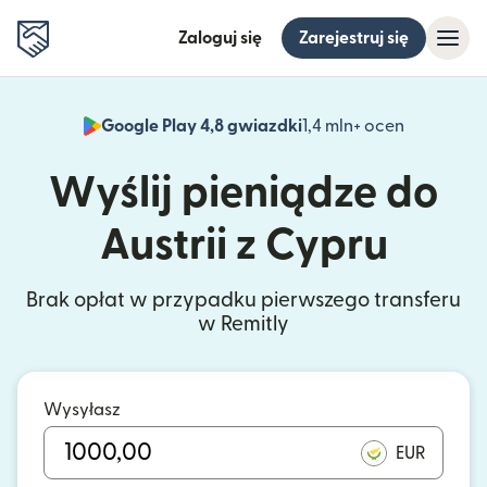
Zaloguj się
Zarejestruj się
Google Play 4,8 gwiazdki
1,4 mln+ ocen
(otwiera 
Wyślij pieniądze do
Austrii z Cypru
Brak opłat w przypadku pierwszego transferu
w Remitly
Wysyłasz
EUR