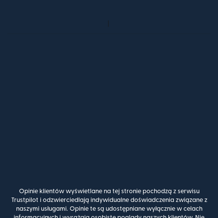
Opinie klientów wyświetlane na tej stronie pochodzą z serwisu
Trustpilot i odzwierciedlają indywidualne doświadczenia związane z
naszymi usługami. Opinie te są udostępniane wyłącznie w celach
informacyjnych i wyrażają osobiste poglądy naszych klientów. Nie