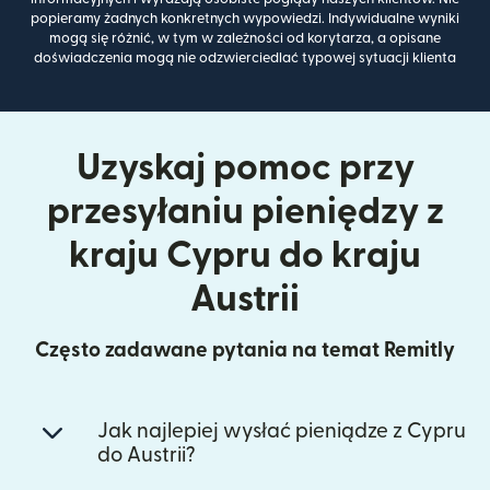
popieramy żadnych konkretnych wypowiedzi. Indywidualne wyniki
mogą się różnić, w tym w zależności od korytarza, a opisane
doświadczenia mogą nie odzwierciedlać typowej sytuacji klienta
Uzyskaj pomoc przy
przesyłaniu pieniędzy z
kraju Cypru do kraju
Austrii
Często zadawane pytania na temat Remitly
Jak najlepiej wysłać pieniądze z Cypru
do Austrii?