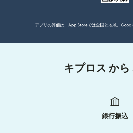
アプリの評価は、App Storeでは全国と地域、G
キプロス から
銀行振込