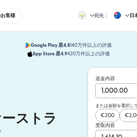
のお客様
宛先：
日
Google Play 星4.8
140万件以上の評価
（別ウィン
App Store 星4.9
420万件以上の評価
（別ウィン
送金内容
または金額を選択し
オーストラ
€
200
€
2,
受取内容
に