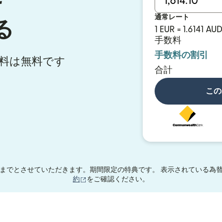
通常レート
る
1 EUR = 1.6141 AU
手数料
手数料の割引
手数料は無料です
合計
この
までとさせていただきます。期間限定の特典です。 表示されている為替
（別ウィンドウで開きます）
約
をご確認ください。