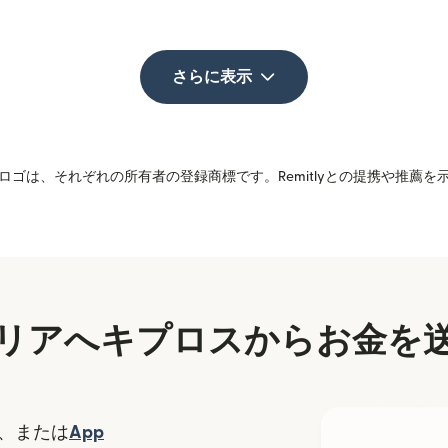
さらに表示
ゴは、それぞれの所有者の登録商標です。Remitlyとの提携や推薦
リアへキプロスからお金を
（別ウィンドウで開きます）
、または
App