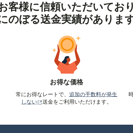
お客様に信頼いただいてお
にのぼる送金実績がありま
お得な価格
常にお得なレートで、
追加の手数料が発生
（別ウィンドウで開きます）
しない
送金をご利用いただけます。