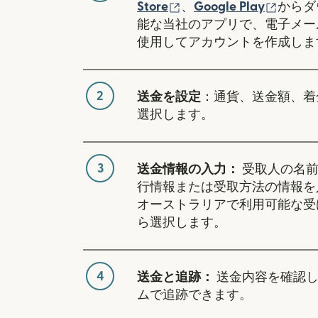
（別ウィンドウで開き
（別ウ
Store
、
Google Play
からダ
能な当社のアプリで、電子メー
使用してアカウントを作成しま
2
送金を設定
：通貨、送金額、着
選択します。
3
送金情報の入力：
受取人の名前
行情報または受取方法の情報を
オーストラリアで利用可能な受
ら選択します。
4
送金と追跡：
送金内容を確認し
ムで追跡できます。