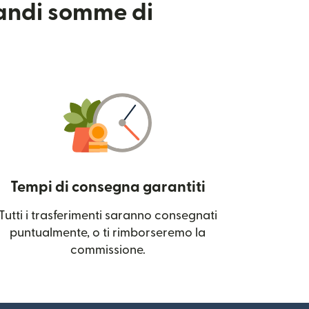
randi somme di
Tempi di consegna garantiti
Tutti i trasferimenti saranno consegnati
 una nuova finestra)
puntualmente, o ti rimborseremo la
commissione.