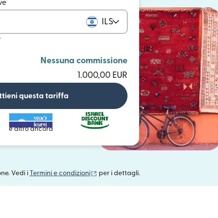
ve
ILS
o
Nessuna commissione
1.000,00 EUR
tieni questa tariffa
e altro ancora
(si apre in una nuova finestra)
one. Vedi i
Termini e condizioni
per i dettagli.