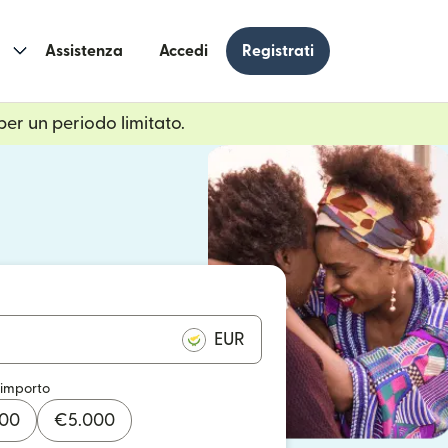
Assistenza
Accedi
Registrati
per un periodo limitato.
n una nuova finestra)
 una nuova finestra)
EUR
 importo
000
€
5.000