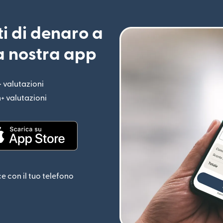
ti di denaro a
la nostra app
+ valutazioni
(si apre in una nuova finestra)
n+ valutazioni
(si apre in una nuova finestra)
estra)
(si apre in una nuova finestra)
ce con il tuo telefono