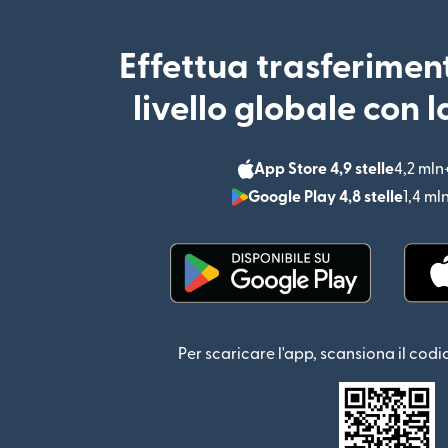
Effettua trasferimen
livello globale con 
App Store 4,9 stelle
4,2 mln
Google Play 4,8 stelle
1,4 ml
(si apre in una nuova fin
Per scaricare l'app, scansiona il codi