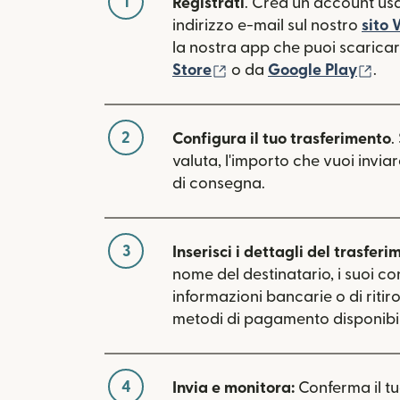
1
Registrati
. Crea un account usa
indirizzo e-mail sul nostro
sito
la nostra app che puoi scaricare
(si apre in una nuova fin
(si 
Store
o da
Google Play
.
2
Configura il tuo trasferimento
.
valuta, l'importo che vuoi inviar
di consegna.
3
Inserisci i dettagli del trasferi
nome del destinatario, i suoi con
informazioni bancarie o di ritiro.
metodi di pagamento disponibili 
4
Invia e monitora:
Conferma il t