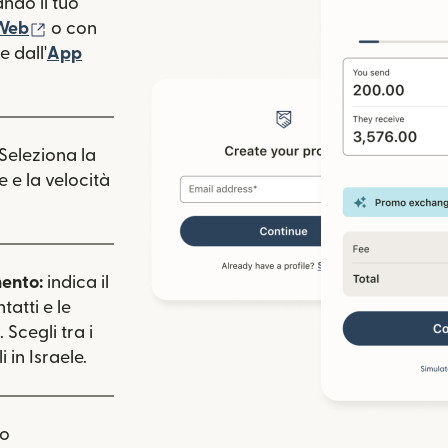
ndo il tuo
(si apre in una nuova finestra)
 Web
o con
 dall'
App
estra)
apre in una nuova finestra)
 Seleziona la
e e la velocità
mento:
indica il
tatti e le
 Scegli tra i
in Israele.
uo