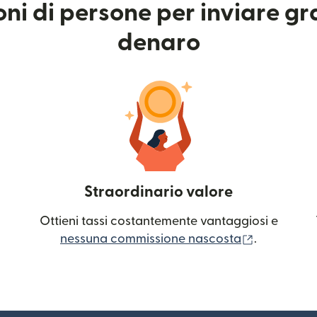
ioni di persone per inviare g
denaro
Straordinario valore
Ottieni tassi costantemente vantaggiosi e
(si apre in
nessuna commissione nascosta
.