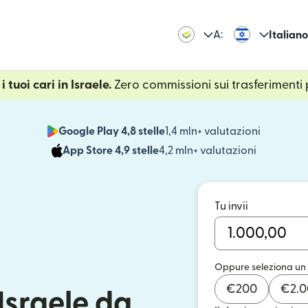
A:
Italiano
 tuoi cari in Israele.
Zero commissioni sui trasferimenti 
Google Play 4,8 stelle
1,4 mln+ valutazioni
(si apre i
App Store 4,9 stelle
4,2 mln+ valutazioni
(si apre in
Tu invii
Oppure seleziona un
€
200
€
2.
Israele da