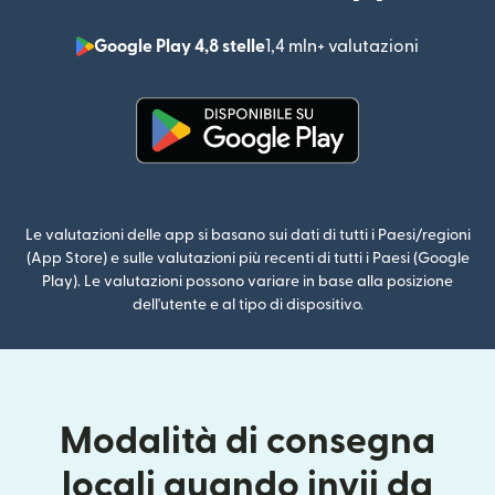
Google Play 4,8 stelle
1,4 mln+ valutazioni
(si apre i
(si apre in una nuova finestra)
Le valutazioni delle app si basano sui dati di tutti i Paesi/regioni
(App Store) e sulle valutazioni più recenti di tutti i Paesi (Google
Play). Le valutazioni possono variare in base alla posizione
dell'utente e al tipo di dispositivo.
Modalità di consegna
locali quando invii da