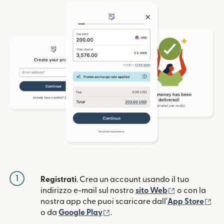
1
Registrati
. Crea un account usando il tuo
(si apre in un
indirizzo e-mail sul nostro
sito Web
o con la
(si
nostra app che puoi scaricare dall'
App Store
(si apre in una nuova finestra)
o da
Google Play
.