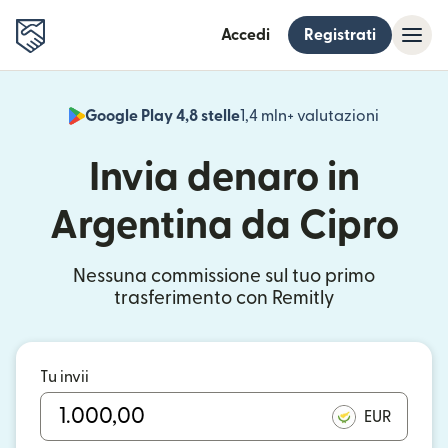
Accedi
Registrati
Google Play 4,8 stelle
1,4 mln+ valutazioni
(si apre i
Invia denaro in
Argentina da Cipro
Nessuna commissione sul tuo primo
trasferimento con Remitly
Tu invii
EUR